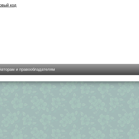
овый код
Авторам и правообладателям