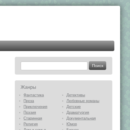
Жанры
Фантастика
Детективы
Проза
Любовные романы
Приключения
Детские
Поэзия
Драматургия
Старинная
Документальная
Религия
Юмор
Дом и семья
Бизнес