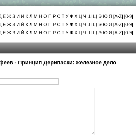
Д
Е
Ж
З
И
Й
К
Л
М
Н
О
П
Р
С
Т
У
Ф
Х
Ц
Ч
Ш
Щ
Э
Ю
Я
[A-Z]
[0-9]
Д
Е
Ж
З
И
Й
К
Л
М
Н
О
П
Р
С
Т
У
Ф
Х
Ц
Ч
Ш
Щ
Э
Ю
Я
[A-Z]
[0-9]
Д
Е
Ж
З
И
Й
К
Л
М
Н
О
П
Р
С
Т
У
Ф
Х
Ц
Ч
Ш
Щ
Э
Ю
Я
[A-Z]
[0-9]
еев - Принцип Дерипаски: железное дело