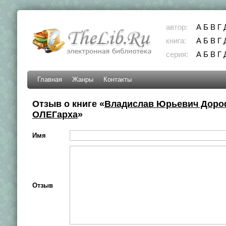
автор:
А
Б
В
Г
книга:
А
Б
В
Г
серия:
А
Б
В
Г
Главная
Жанры
Контакты
Отзыв о книге «
Владислав Юрьевич Дороф
ОЛЕГарха
»
Имя
Отзыв