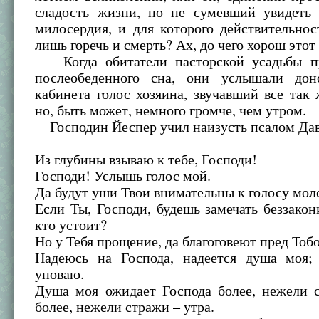
сладость жизни, но не сумевший увидеть 
милосердия, и для которого действительнос
лишь горечь и смерть? Ах, до чего хорош этот
Когда обитатели пасторской усадьбы пр
послеобеденного сна, они услышали дон
кабинета голос хозяина, звучавший все так
но, быть может, немного громче, чем утром.
Господин Йеспер учил наизусть псалом Дав
Из глубины взываю к тебе, Господи!
Господи! Услышь голос мой.
Да будут уши Твои внимательны к голосу мол
Если Ты, Господи, будешь замечать беззакон
кто устоит?
Но у Тебя прощение, да благоговеют пред Тоб
Надеюсь на Господа, надеется душа моя;
уповаю.
Душа моя ожидает Господа более, нежели с
более, нежели стражи – утра.