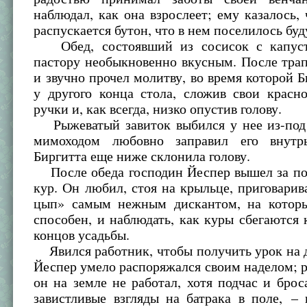
наблюдал, как она взрослеет; ему казалось, 
распускается бутон, что в нем поселилось буд
Обед, состоявший из сосисок с капусто
пастору необыкновенно вкусным. После тра
и звучно прочел молитву, во время которой Б
у другого конца стола, сложив свои красн
ручки и, как всегда, низко опустив голову.
Рыжеватый завиток выбился у нее из-под 
мимоходом любовно заправил его внутр
Биргитта еще ниже склонила голову.
После обеда господин Йеспер вышел за по
кур. Он любил, стоя на крыльце, приговарив
цып» самым нежным дискантом, на котор
способен, и наблюдать, как куры сбегаются 
концов усадьбы.
Явился работник, чтобы получить урок на 
Йеспер умело распоряжался своим наделом; р
он на земле не работал, хотя подчас и бро
завистливые взгляды на батрака в поле, –