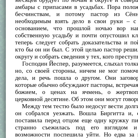
амбары с припасами в усадьбах. Пора поло
бесчинствам, и потому пастор из Сённ
необходимым взять дело в свои руки – 
основанием, что прошлой ночью вор нав
собственную усадьбу и почти опустошил кл
теперь следует собрать доказательства и по
кто бы он ни был. С этой целью пастор реши
округу и собрать сведения у тех, кого престу
Господин Йеспер, разумеется, слыхал толки
но, со своей стороны, ничем не мог помоч
дела, и речь пошла о другом. Они загово
которые обычно обсуждают пасторы, встречаяс
божием, о ценах на ячмень, о жертво
церковной десятине. Об этом они могут говор
Между тем тестю было недосуг вести долги
он собрался уезжать. Вошла Биргитта и, о
поставила перед отцом еще одну кружку пи
странно съежилась под его взглядом 
возможности поспешила уйти. Но едва за 