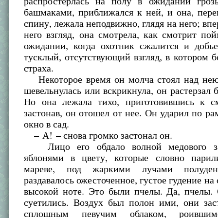
распростерлась на полу в ожидании гроз
башмаками, приближался к ней, и она, пер
спину, лежала неподвижно, глядя на него; впе
него взгляд, она смотрела, как смотрит по
ожидании, когда охотник сжалится и добье
тусклый, отсутствующий взгляд, в котором 
страха.
Некоторое время он молча стоял над нею
шевельнулась или вскрикнула, он растерзал б
Но она лежала тихо, приготовившись к с
застонав, он отошел от нее. Он ударил по ра
окно в сад.
– А! – снова громко застонал он.
Лицо его обдало волной медового за
яблонями в цвету, которые словно пари
мареве, под жаркими лучами полуден
раздавалось ожесточенное, густое гудение на 
высокой ноте. Это были пчелы. Да, пчелы.
суетились. Воздух был полон ими, они зас
сплошным певучим облаком, роившим