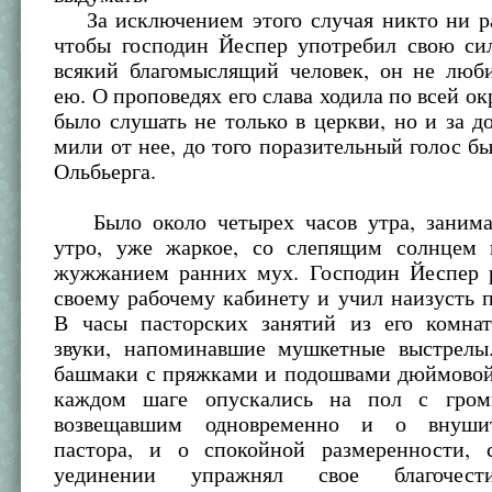
За исключением этого случая никто ни ра
чтобы господин Йеспер употребил свою сил
всякий благомыслящий человек, он не люби
ею. О проповедях его слава ходила по всей ок
было слушать не только в церкви, но и за д
мили от нее, до того поразительный голос бы
Ольбьерга.
Было около четырех часов утра, занима
утро, уже жаркое, со слепящим солнцем
жужжанием ранних мух. Господин Йеспер 
своему рабочему кабинету и учил наизусть 
В часы пасторских занятий из его комна
звуки, напоминавшие мушкетные выстрелы
башмаки с пряжками и подошвами дюймово
каждом шаге опускались на пол с гром
возвещавшим одновременно и о внуши
пастора, и о спокойной размеренности,
уединении упражнял свое благочест