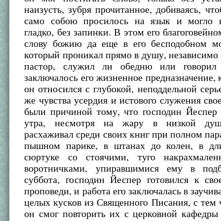
наизусть, зубря прочитанное, добиваясь, чт
само собою просилось на язык и могло в
гладко, без запинки. В этом его благоговейн
слову божию да еще в его бесподобном мо
который проникал прямо в душу, независимо о
пастор, служил ли обедню или говорил 
заключалось его жизненное предназначение, 
он относился с глубокой, неподдельной серь
же чувства усердия и истового служения св
были причиной тому, что господин Йеспер 
утра, несмотря на жару в низкой душ
расхаживал среди своих книг при полном пар
пышном парике, в штанах до колен, в д
сюртуке со стоячими, туго накрахмале
воротничками, упиравшимися ему в подб
суббота, господин Йеспер готовился к сво
проповеди, и работа его заключалась в заучив
целых кусков из Священного Писания, с тем 
он смог повторить их с церковной кафедры