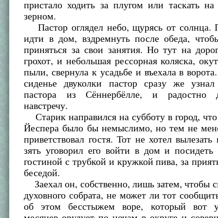
пристало ходить за плугом или таскать на
зерном.
Пастор оглядел небо, щурясь от солнца. 
идти в дом, вздремнуть после обеда, чтоб
приняться за свои занятия. Но тут на дор
грохот, и небольшая рессорная коляска, оку
пыли, свернула к усадьбе и въехала в ворота.
сиденье двуколки пастор сразу же узнал 
пастора из Сённербёлле, и радостно 
навстречу.
Старик направился на субботу в город, что
Йеспера было бы немыслимо, но тем не мен
приветствовал гостя. Тот не хотел вылезать 
зять уговорил его войти в дом и посидеть
гостиной с трубкой и кружкой пива, за прия
беседой.
Заехал он, собственно, лишь затем, чтобы с
духовного собрата, не может ли тот сообщит
об этом бесстыжем воре, который вот у
месяцев орудует по ночам в округе и совер