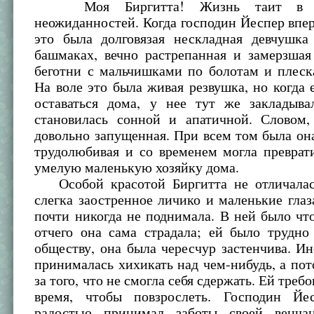
Моя Биргитта! Жизнь таит в с
неожиданностей. Когда господин Йеспер впер
это была долговязая нескладная девчушка
башмаках, вечно растрепанная и замерзшая
беготни с мальчишками по болотам и плеск
На воле это была живая резвушка, но когда
оставаться дома, у нее тут же закладыв
становилась сонной и апатичной. Словом,
довольно запущенная. При всем том была о
трудолюбивая и со временем могла преврат
умелую маленькую хозяйку дома.
Особой красотой Биргитта не отличалас
слегка заостренное личико и маленькие глаз
почти никогда не поднимала. В ней было что
отчего она сама страдала; ей было трудно
обществу, она была чересчур застенчива. Ин
принималась хихикать над чем-нибудь, а пот
за того, что не смогла себя сдержать. Ей треб
время, чтобы повзрослеть. Господин Йе
радостью принимал заботы своей венч