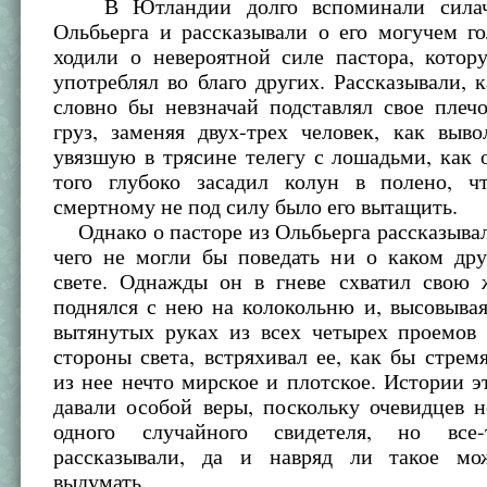
В Ютландии долго вспоминали силача
Ольбьерга и рассказывали о его могучем г
ходили о невероятной силе пастора, котор
употреблял во благо других. Рассказывали, к
словно бы невзначай подставлял свое плеч
груз, заменяя двух-трех человек, как выв
увязшую в трясине телегу с лошадьми, как
того глубоко засадил колун в полено, 
смертному не под силу было его вытащить.
Однако о пасторе из Ольбьерга рассказывал
чего не могли бы поведать ни о каком дру
свете. Однажды он в гневе схватил свою 
поднялся с нею на колокольню и, высовыва
вытянутых руках из всех четырех проемов 
стороны света, встряхивал ее, как бы стрем
из нее нечто мирское и плотское. Истории э
давали особой веры, поскольку очевидцев 
одного случайного свидетеля, но вс
рассказывали, да и навряд ли такое м
выдумать.