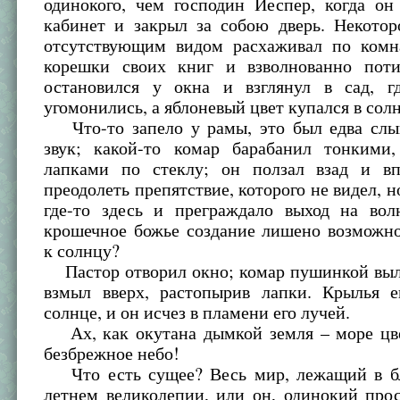
одинокого, чем господин Йеспер, когда он
кабинет и закрыл за собою дверь. Некотор
отсутствующим видом расхаживал по комна
корешки своих книг и взволнованно пот
остановился у окна и взглянул в сад, 
угомонились, а яблоневый цвет купался в сол
Что-то запело у рамы, это был едва сл
звук; какой-то комар барабанил тонкими,
лапками по стеклу; он ползал взад и вп
преодолеть препятствие, которого не видел, н
где-то здесь и преграждало выход на вол
крошечное божье создание лишено возможно
к солнцу?
Пастор отворил окно; комар пушинкой выл
взмыл вверх, растопырив лапки. Крылья е
солнце, и он исчез в пламени его лучей.
Ах, как окутана дымкой земля – море цве
безбрежное небо!
Что есть сущее? Весь мир, лежащий в б
летнем великолепии, или он, одинокий про