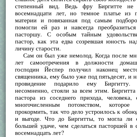
степенный вид. Ведь фру Биргитте н
восемнадцати лет, но темное платье из 
материи и повязанная под самым подбор
помогли ей раз и навсегда преобразитьс
пасторшу. С особым тайным удовольств
пастор, как эта едва созревшая юность на
личину старости.
Сам он был уже немолод. Когда после мн
лет самоотречения в должности домаш
господин Йеспер получил наконец место
священника, ему было уже под пятьдесят, и н
провидение подарило ему Биргитту.
несомненно, стояли за всем этим. Биргитт
пастора из соседнего прихода, человека, 
многочисленным потомством, которое
прокормить, так что дело устроилось к обо
и выгоде. Что до Биргитты, то могла ли 
большей удаче, чем сделаться пасторшей в
восемнадцать лет?