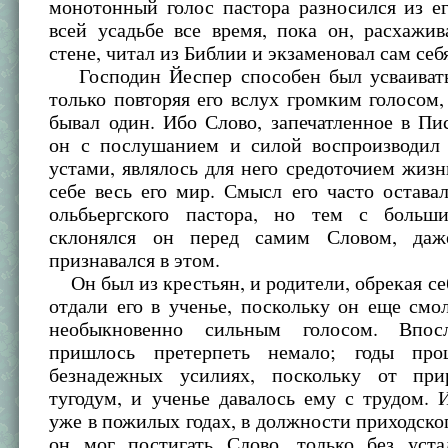
монотонный голос пастора разносился из е
всей усадьбе все время, пока он, расхажи
стене, читал из Библии и экзаменовал сам себ
Господин Йеспер способен был усваивать
только повторяя его вслух громким голосом,
бывал один. Ибо Слово, запечатленное в Пи
он с послушанием и силой воспроизводил
устами, являлось для него средоточием жизн
себе весь его мир. Смысл его часто остава
ольбьергского пастора, но тем с больш
склонялся он перед самим Словом, да
признавался в этом.
Он был из крестьян, и родители, обрекая се
отдали его в ученье, поскольку он еще смо
необыкновенно сильным голосом. Впос
пришлось претерпеть немало; годы пр
безнадежных усилиях, поскольку от пр
тугодум, и ученье давалось ему с трудом. 
уже в пожилых годах, в должности приходско
он мог постигать Слово, только без уста