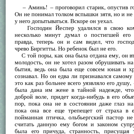
– Аминь! – проговорил старик, опустив го
Он не понимал толком вспышки зятя, но и не 
у него допытываться. Вскоре он уехал.
Господин Йеспер удалился в свою ком
несколько минут думал о постигшей его 
правда, теперь он и сам видел, что госпо
чрево Биргитты. Но ребенок был не его.
С той поры, как она была отдана ему, он в
молодость, он не хотел разом обрушивать на
бытия, ведь она была еще совсем юная и х
сознавал. Но он едва ли признавался самому 
это как раз больнее всего уязвляло его душу,
была дана им жене в тайной надежде, что
доброй воле, придет когда-нибудь в его объя
пор, пока она не в состоянии даже глаз на
пока она все еще трепещет от страха в е
пойманная птичка, ольбьергский пастор не
считать данную ему богом и законом супру
была его причуда, странность, присущая 