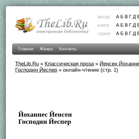
автор:
А
Б
В
Г
Д
книга:
А
Б
В
Г
Д
серия:
А
Б
В
Г
Д
Главная
Жанры
Контакты
TheLib.Ru
»
Классическая проза
»
Йенсен Йоханн
Господин Йеспер
»
онлайн-чтение (стр. 1)
Йоханнес Йенсен
Господин Йеспер