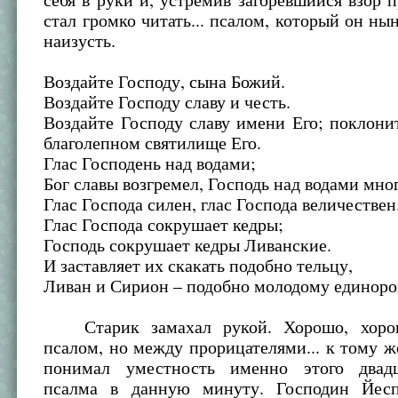
стал громко читать... псалом, который он ны
наизусть.
Воздайте Господу, сына Божий.
Воздайте Господу славу и честь.
Воздайте Господу славу имени Его; поклони
благолепном святилище Его.
Глас Господень над водами;
Бог славы возгремел, Господь над водами мно
Глас Господа силен, глас Господа величествен
Глас Господа сокрушает кедры;
Господь сокрушает кедры Ливанские.
И заставляет их скакать подобно тельцу,
Ливан и Сирион – подобно молодому единоро
Старик замахал рукой. Хорошо, хоро
псалом, но между прорицателями... к тому ж
понимал уместность именно этого двадц
псалма в данную минуту. Господин Йес