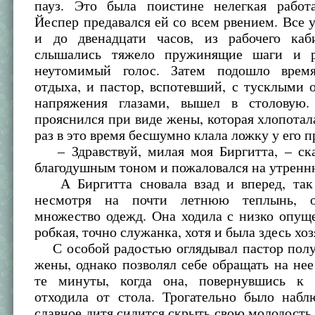
пауз. Это была поистине нелегкая работ
Йеспер предавался ей со всем рвением. Все у
и до двенадцати часов, из рабочего каб
слышались тяжело пружинящие шаги и ра
неутомимый голос. Затем подошло время
отдыха, и пастор, вспотевший, с тусклыми 
напряжения глазами, вышел в столовую.
прояснился при виде жены, которая хлопотала
раз в это время бесшумно клала ложку у его п
– Здравствуй, милая моя Биргитта, – ск
благодушным тоном и пожаловался на утрен
А Биргитта сновала взад и вперед, так
несмотря на почти летнюю теплынь, о
множество одежд. Она ходила с низко опущ
робкая, точно служанка, хотя и была здесь хо
С особой радостью оглядывал пастор полу
жены, однако позволял себе обращать на нее
те минуты, когда она, повернувшись к 
отходила от стола. Трогательно было набл
славное дитя силится скрыть свою молодость 