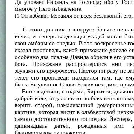
Да уповает Израиль на Господа; ибо у Гос
многое у Него избавление.
И Он избавит Израиля от всех беззаконий его.
С этого дня никто в округе больше не слы
исчез, и теперь владельцы усадеб могли бы
свои амбары со снедью. В это воскресенье г
сказал проповедь, какой прихожане доселе е
особенно два псалма Давида обрели в его уст
бога. Прихожане распростерлись ниц пе
звуками его пророчеств. Пастор ни разу не за
текст его проповеди находился там, где е
быть. Выученное Слово Божие исходило прямо
Впоследствии, с годами, Биргитта, должно 
доброй воле, отдала свою любовь венчанному
верить старой, намалеванной доморощенн
картине, которая висит в ольбьергской церкв
самого достопочтенного господина Йеспера,
одиннадцать детей, рожденных ими
благочестивом супружестве.