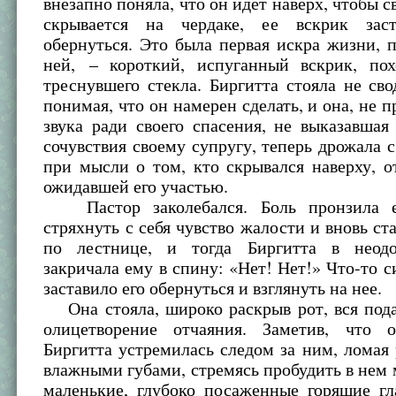
внезапно поняла, что он идет наверх, чтобы св
скрывается на чердаке, ее вскрик заст
обернуться. Это была первая искра жизни, 
ней, – короткий, испуганный вскрик, по
треснувшего стекла. Биргитта стояла не свод
понимая, что он намерен сделать, и она, не 
звука ради своего спасения, не выказавша
сочувствия своему супругу, теперь дрожала с
при мысли о том, кто скрывался наверху, о
ожидавшей его участью.
Пастор заколебался. Боль пронзила е
стряхнуть с себя чувство жалости и вновь ст
по лестнице, и тогда Биргитта в неод
закричала ему в спину: «Нет! Нет!» Что-то с
заставило его обернуться и взглянуть на нее.
Она стояла, широко раскрыв рот, вся пода
олицетворение отчаяния. Заметив, что о
Биргитта устремилась следом за ним, ломая 
влажными губами, стремясь пробудить в нем 
маленькие, глубоко посаженные горящие гл