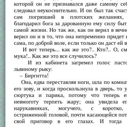
которой он не признавался даже самому се
следовал неукоснительно. И он был так счас
сам погрязший в плотских желаниях,
благодарил бога за дарованную ему силу бы
самой жизни. Но так же, как он верил в вечн
верил он и в то, что она непременно придет 
сама, по доброй воле, если только он даст ей 
И вот теперь... как же это?.. Кто?.. О, см
мука!.. Как же это все случилось?
И из кабинета загремел голос пасто
львиному рыку:
– Биргитта!
Она, едва переставляя ноги, шла по комна
его зову, и когда проскользнула в дверь, то 
сюртука и парика, потому что теперь 
невмоготу терпеть жару; она увидела е
нарукавниках, могучего, с коротко,
остриженной головой, почти касающейся пот
свой приговор в его глазах. И тогда