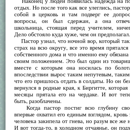
Наконец у людей появилась надежда на п
отдых. Но после того как все улеглись, пасто
собой в церковь и там подверг ее допрос
вопросы, он был сдержан, а она отвеч
школьница, стоящая перед учителем, ничег
Дело обстояло куда хуже, чем он предполагал
Пастор узнал, что ночной вор, который так
страх на всю округу, все это время прятался 
собственного дома и что именно ему обязана
своим положением. Это был один из товарищ
вместе с которым она носилась по боло
впоследствии вырос таким непутевым, таким
что его пришлось отдать в солдаты. Но он бе
вернулся в родные края, к Биргитте, которая 
месяцы прятала его на чердаке. И вот теп
быть, разоблачены.
Когда пастор постиг всю глубину своег
впервые охватил его единым взглядом, кровь 
человека закипела от гнева, но разум все же 
И вот тогда-то, в холодном отчаянье, он под