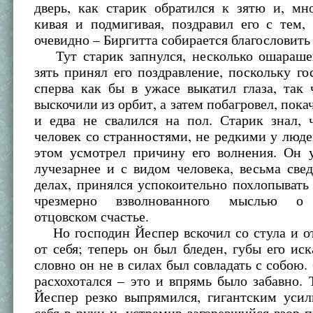
дверь, как старик обратился к зятю и, мн
кивая и подмигивая, поздравил его с тем,
очевидно – Биргитта собирается благословить 
Тут старик запнулся, несколько ошараше
зять принял его поздравление, поскольку г
сперва как бы в ужасе выкатил глаза, так
выскочили из орбит, а затем побагровел, пока
и едва не свалился на пол. Старик знал, 
человек со странностями, не редкими у люде
этом усмотрел причину его волнения. Он 
лучезарнее и с видом человека, весьма све
делах, принялся успокоительно похлопывать 
чрезмерно взволнованного мыслью о 
отцовском счастье.
Но господин Йеспер вскочил со стула и от
от себя; теперь он был бледен, губы его иск
словно он не в силах был совладать с собою.
расхохотался – это и впрямь было забавно. 
Йеспер резко выпрямился, гигантским усил
себя в руки и, устремив загоревшийся взор п