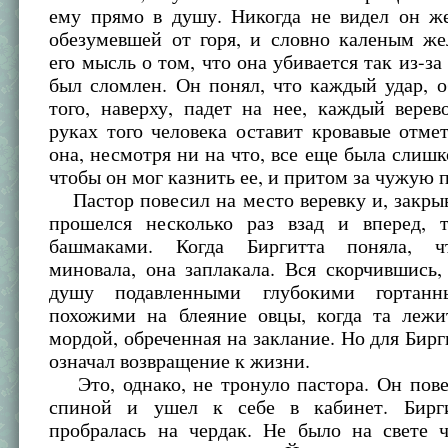
ему прямо в душу. Никогда не видел он ж
обезумевшей от горя, и словно каленым же
его мысль о том, что она убивается так из-за
был сломлен. Он понял, что каждый удар, 
того, наверху, падет на нее, каждый вере
руках того человека оставит кровавые отме
она, несмотря ни на что, все еще была слишк
чтобы он мог казнить ее, и притом за чужую 
Пастор повесил на место веревку и, закры
прошелся несколько раз взад и вперед, 
башмаками. Когда Биргитта поняла, ч
миновала, она заплакала. Вся скорчившись,
душу подавленными глубокими гортанн
похожими на блеяние овцы, когда та лежи
мордой, обреченная на заклание. Но для Бирг
означал возвращение к жизни.
Это, однако, не тронуло пастора. Он пове
спиной и ушел к себе в кабинет. Бирги
пробралась на чердак. Не было на свете ч