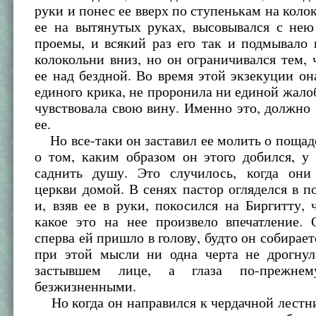
руки и понес ее вверх по ступенькам на коло
ее на вытянутых руках, высовывался с нею
проемы, и всякий раз его так и подмывало
колокольни вниз, но он ограничивался тем, 
ее над бездной. Во время этой экзекуции он
единого крика, не проронила ни единой жало
чувствовала свою вину. Именно это, должно 
ее.
Но все-таки он заставил ее молить о пощад
о том, каким образом он этого добился, у
саднить душу. Это случилось, когда они
церкви домой. В сенях пастор огляделся в п
и, взяв ее в руки, покосился на Биргитту, 
какое это на нее произвело впечатление. 
сперва ей пришло в голову, будто он собирает
при этой мысли ни одна черта не дрогну
застывшем лице, а глаза по-прежнем
безжизненными.
Но когда он направился к чердачной лестн