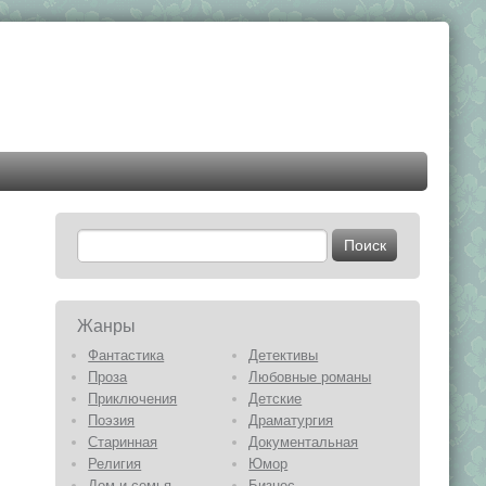
Жанры
Фантастика
Детективы
Проза
Любовные романы
Приключения
Детские
Поэзия
Драматургия
Старинная
Документальная
Религия
Юмор
Дом и семья
Бизнес