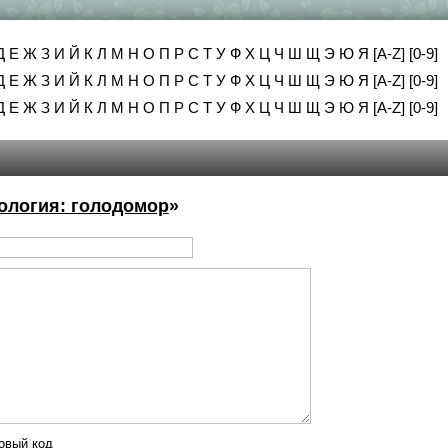
Д
Е
Ж
З
И
Й
К
Л
М
Н
О
П
Р
С
Т
У
Ф
Х
Ц
Ч
Ш
Щ
Э
Ю
Я
[A-Z]
[0-9]
Д
Е
Ж
З
И
Й
К
Л
М
Н
О
П
Р
С
Т
У
Ф
Х
Ц
Ч
Ш
Щ
Э
Ю
Я
[A-Z]
[0-9]
Д
Е
Ж
З
И
Й
К
Л
М
Н
О
П
Р
С
Т
У
Ф
Х
Ц
Ч
Ш
Щ
Э
Ю
Я
[A-Z]
[0-9]
ология: голодомор
»
овый код