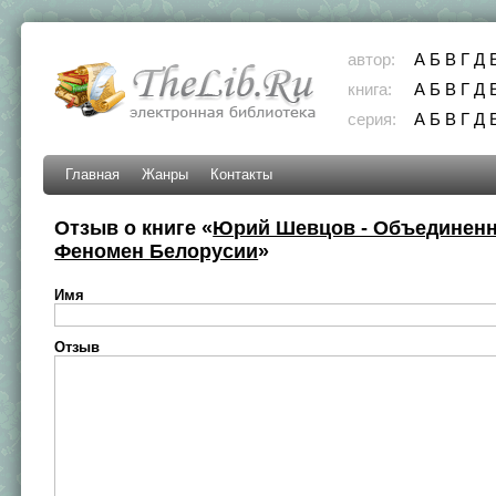
автор:
А
Б
В
Г
Д
книга:
А
Б
В
Г
Д
серия:
А
Б
В
Г
Д
Главная
Жанры
Контакты
Отзыв о книге «
Юрий Шевцов - Объединенн
Феномен Белорусии
»
Имя
Отзыв