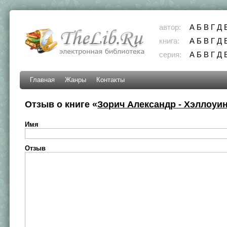
автор:
А
Б
В
Г
Д
книга:
А
Б
В
Г
Д
серия:
А
Б
В
Г
Д
Главная
Жанры
Контакты
Отзыв о книге «
Зорич Александр - Хэллоуи
Имя
Отзыв