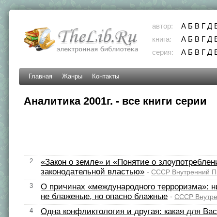
автор:
А
Б
В
Г
Д
книга:
А
Б
В
Г
Д
серия:
А
Б
В
Г
Д
Главная
Жанры
Контакты
Аналитика 2001г. - все книги серии
2
«Закон о земле» и «Понятие о злоупотреблен
законодательной властью»
-
СССР Внутренний П
3
О причинах «международного терроризма»: н
не блаженые, но опасно блажные
-
СССР Внутре
4
Одна конфликтология и другая: какая для Вас