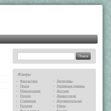
Жанры
Фантастика
Детективы
Проза
Любовные романы
Приключения
Детские
Поэзия
Драматургия
Старинная
Документальная
Религия
Юмор
Дом и семья
Бизнес