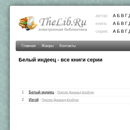
автор:
А
Б
В
Г
книга:
А
Б
В
Г
серия:
А
Б
В
Г
Главная
Жанры
Контакты
Белый индеец - все книги серии
1
Белый индеец
-
Портер Дональд Клэйтон
2
Изгой
-
Портер Дональд Клэйтон