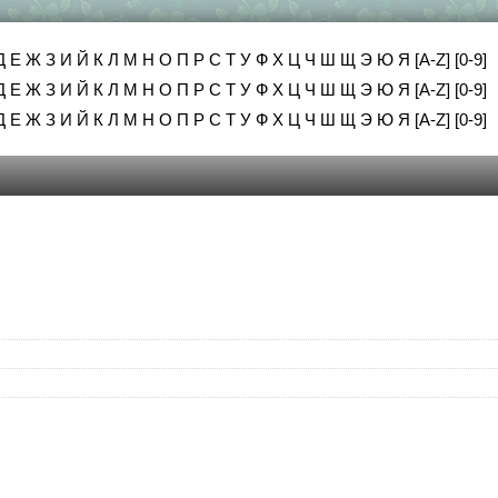
Д
Е
Ж
З
И
Й
К
Л
М
Н
О
П
Р
С
Т
У
Ф
Х
Ц
Ч
Ш
Щ
Э
Ю
Я
[A-Z]
[0-9]
Д
Е
Ж
З
И
Й
К
Л
М
Н
О
П
Р
С
Т
У
Ф
Х
Ц
Ч
Ш
Щ
Э
Ю
Я
[A-Z]
[0-9]
Д
Е
Ж
З
И
Й
К
Л
М
Н
О
П
Р
С
Т
У
Ф
Х
Ц
Ч
Ш
Щ
Э
Ю
Я
[A-Z]
[0-9]