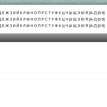
Д
Е
Ж
З
И
Й
К
Л
М
Н
О
П
Р
С
Т
У
Ф
Х
Ц
Ч
Ш
Щ
Э
Ю
Я
[A-Z]
[0-9]
Д
Е
Ж
З
И
Й
К
Л
М
Н
О
П
Р
С
Т
У
Ф
Х
Ц
Ч
Ш
Щ
Э
Ю
Я
[A-Z]
[0-9]
Д
Е
Ж
З
И
Й
К
Л
М
Н
О
П
Р
С
Т
У
Ф
Х
Ц
Ч
Ш
Щ
Э
Ю
Я
[A-Z]
[0-9]