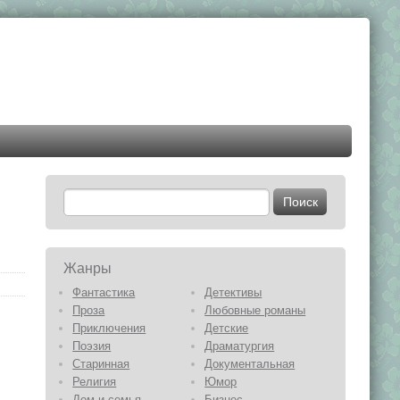
Жанры
Фантастика
Детективы
Проза
Любовные романы
Приключения
Детские
Поэзия
Драматургия
Старинная
Документальная
Религия
Юмор
Дом и семья
Бизнес