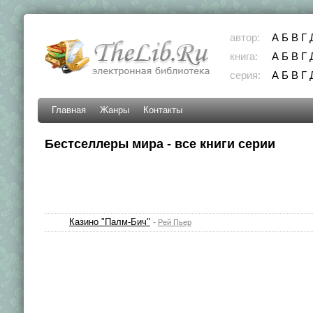
автор:
А
Б
В
Г
книга:
А
Б
В
Г
серия:
А
Б
В
Г
Главная
Жанры
Контакты
Бестселлеры мира - все книги серии
Казино "Палм-Бич"
-
Рей Пьер