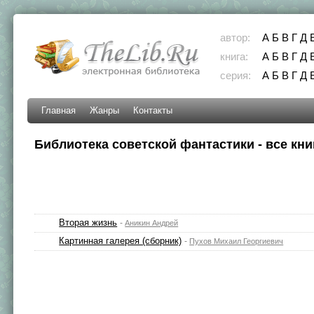
автор:
А
Б
В
Г
Д
книга:
А
Б
В
Г
Д
серия:
А
Б
В
Г
Д
Главная
Жанры
Контакты
Библиотека советской фантастики - все кни
Вторая жизнь
-
Аникин Андрей
Картинная галерея (сборник)
-
Пухов Михаил Георгиевич