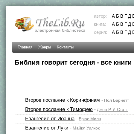
автор:
А
Б
В
Г
Д
книга:
А
Б
В
Г
Д
серия:
А
Б
В
Г
Д
Главная
Жанры
Контакты
Библия говорит сегодня - все книги
Второе послание к Коринфянам
-
Пол Барнетт
Второе послание к Тимофею
-
Джон Р. У. Стотт
Евангелие от Иоанна
-
Брюс Милн
Евангелие от Луки
-
Майкл Уилкок