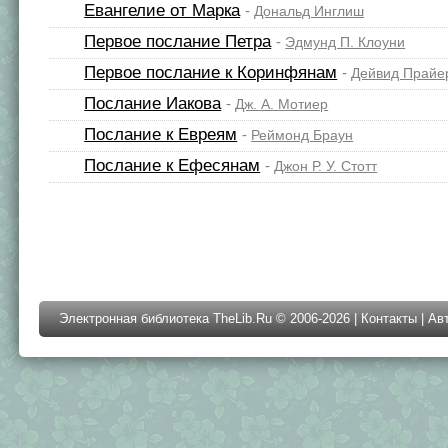
Евангелие от Марка
-
Дональд Инглиш
Первое послание Петра
-
Эдмунд П. Клоуни
Первое послание к Коринфянам
-
Дейвид Прайе
Послание Иакова
-
Дж. А. Мотиер
Послание к Евреям
-
Реймонд Браун
Послание к Ефесянам
-
Джон Р. У. Стотт
Электронная библиотека TheLib.Ru © 2006-2026 |
Контакты
|
Ав