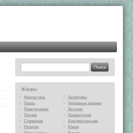
Жанры
Фантастика
Детективы
Проза
Любовные романы
Приключения
Детские
Поэзия
Драматургия
Старинная
Документальная
Религия
Юмор
Дом и семья
Бизнес