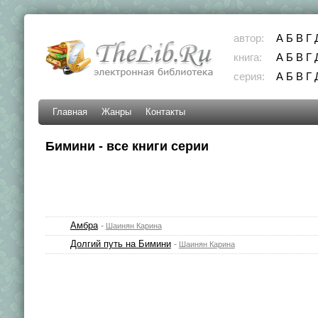
автор:
А
Б
В
Г
книга:
А
Б
В
Г
серия:
А
Б
В
Г
Главная
Жанры
Контакты
Бимини - все книги серии
Амбра
-
Шаинян Карина
Долгий путь на Бимини
-
Шаинян Карина