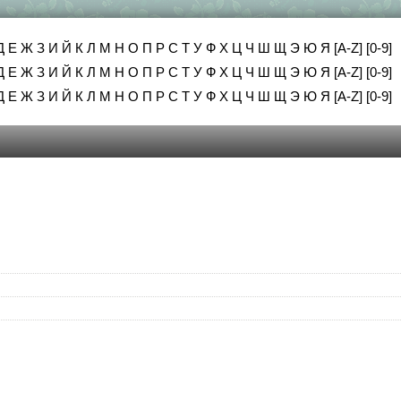
Д
Е
Ж
З
И
Й
К
Л
М
Н
О
П
Р
С
Т
У
Ф
Х
Ц
Ч
Ш
Щ
Э
Ю
Я
[A-Z]
[0-9]
Д
Е
Ж
З
И
Й
К
Л
М
Н
О
П
Р
С
Т
У
Ф
Х
Ц
Ч
Ш
Щ
Э
Ю
Я
[A-Z]
[0-9]
Д
Е
Ж
З
И
Й
К
Л
М
Н
О
П
Р
С
Т
У
Ф
Х
Ц
Ч
Ш
Щ
Э
Ю
Я
[A-Z]
[0-9]