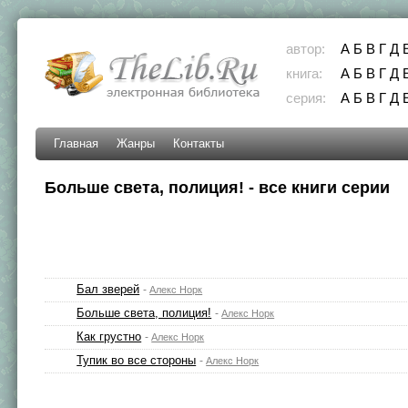
автор:
А
Б
В
Г
Д
книга:
А
Б
В
Г
Д
серия:
А
Б
В
Г
Д
Главная
Жанры
Контакты
Больше света, полиция! - все книги серии
Бал зверей
-
Алекс Норк
Больше света, полиция!
-
Алекс Норк
Как грустно
-
Алекс Норк
Тупик во все стороны
-
Алекс Норк