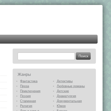
Жанры
Фантастика
Детективы
Проза
Любовные романы
Приключения
Детские
Поэзия
Драматургия
Старинная
Документальная
Религия
Юмор
Дом и семья
Бизнес