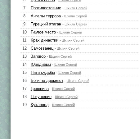
Шхиян Сергей
7
Противостояние
-
Шхиян Сергей
8
Ангелы террора
-
Шхиян Сергей
9
Турецкий ятаган
-
Шхиян Сергей
10
Гиблое место
-
Шхиян Сергей
11
Крах династии
-
Шхиян Сергей
12
Самозванец
-
Шхиян Сергей
13
Заговор
-
Шхиян Сергей
14
Юродивый
-
Шхиян Сергей
15
Нити судьбы
-
Шхиян Сергей
16
Боги не дремлют
-
Шхиян Сергей
17
Грешница
-
Шхиян Сергей
18
Покушение
-
Шхиян Сергей
19
Кукловод
-
Шхиян Сергей