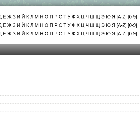
Д
Е
Ж
З
И
Й
К
Л
М
Н
О
П
Р
С
Т
У
Ф
Х
Ц
Ч
Ш
Щ
Э
Ю
Я
[A-Z]
[0-9]
Д
Е
Ж
З
И
Й
К
Л
М
Н
О
П
Р
С
Т
У
Ф
Х
Ц
Ч
Ш
Щ
Э
Ю
Я
[A-Z]
[0-9]
Д
Е
Ж
З
И
Й
К
Л
М
Н
О
П
Р
С
Т
У
Ф
Х
Ц
Ч
Ш
Щ
Э
Ю
Я
[A-Z]
[0-9]