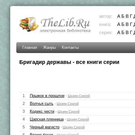
автор:
А
Б
В
Г
книга:
А
Б
В
Г
серия:
А
Б
В
Г
Главная
Жанры
Контакты
Бригадир державы - все книги серии
1
Прыжок в прошлое
-
Шхиян Сергей
2
Волчья сыть
-
Шхиян Сергей
3
Кодекс чести
-
Шхиян Сергей
4
Царская пленница
-
Шхиян Сергей
5
Черный магистр
-
Шхиян Сергей
6
Время бесов
-