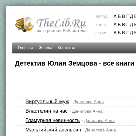
автор:
А
Б
В
Г
Д
книга:
А
Б
В
Г
Д
серия:
А
Б
В
Г
Д
Главная
Жанры
Контакты
Детектив Юлия Земцова - все книги
Виртуальный муж
-
Данилова Анна
Властелин на час
-
Данилова Анна
Гламурная невинность
-
Данилова Анна
Мальтийский апельсин
-
Данилова Анна