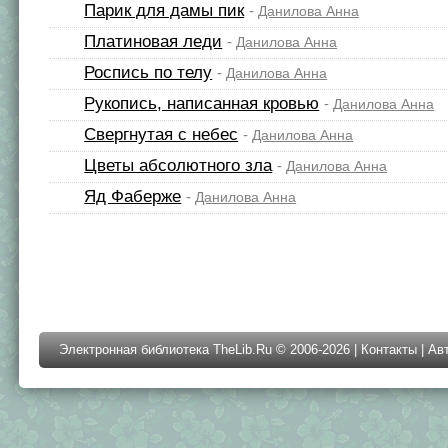
Парик для дамы пик
-
Данилова Анна
Платиновая леди
-
Данилова Анна
Роспись по телу
-
Данилова Анна
Рукопись, написанная кровью
-
Данилова Анна
Свергнутая с небес
-
Данилова Анна
Цветы абсолютного зла
-
Данилова Анна
Яд Фаберже
-
Данилова Анна
Электронная библиотека TheLib.Ru © 2006-2026 |
Контакты
|
Ав