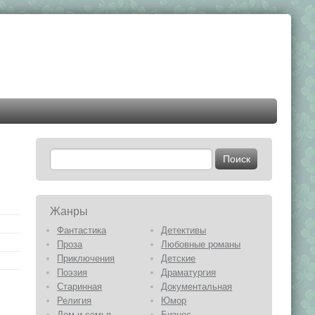
Жанры
Фантастика
Детективы
Проза
Любовные романы
Приключения
Детские
Поэзия
Драматургия
Старинная
Документальная
Религия
Юмор
Дом и семья
Бизнес