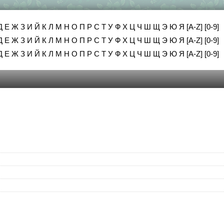
Д
Е
Ж
З
И
Й
К
Л
М
Н
О
П
Р
С
Т
У
Ф
Х
Ц
Ч
Ш
Щ
Э
Ю
Я
[A-Z]
[0-9]
Д
Е
Ж
З
И
Й
К
Л
М
Н
О
П
Р
С
Т
У
Ф
Х
Ц
Ч
Ш
Щ
Э
Ю
Я
[A-Z]
[0-9]
Д
Е
Ж
З
И
Й
К
Л
М
Н
О
П
Р
С
Т
У
Ф
Х
Ц
Ч
Ш
Щ
Э
Ю
Я
[A-Z]
[0-9]