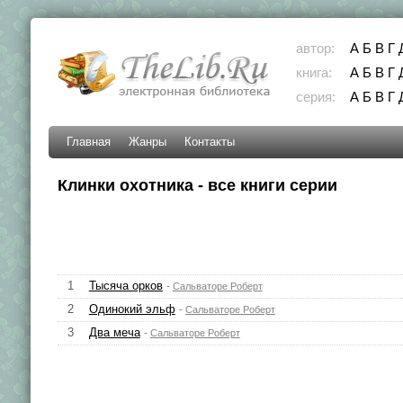
автор:
А
Б
В
Г
книга:
А
Б
В
Г
серия:
А
Б
В
Г
Главная
Жанры
Контакты
Клинки охотника - все книги серии
1
Тысяча орков
-
Сальваторе Роберт
2
Одинокий эльф
-
Сальваторе Роберт
3
Два меча
-
Сальваторе Роберт