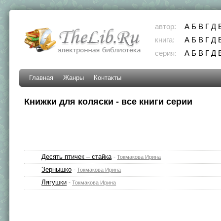
автор:
А
Б
В
Г
Д
книга:
А
Б
В
Г
Д
серия:
А
Б
В
Г
Д
Главная
Жанры
Контакты
Книжки для коляски - все книги серии
Десять птичек – стайка
-
Токмакова Ирина
Зернышко
-
Токмакова Ирина
Лягушки
-
Токмакова Ирина