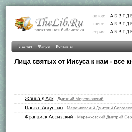
автор:
А
Б
В
Г
Д
книга:
А
Б
В
Г
Д
серия:
А
Б
В
Г
Д
Главная
Жанры
Контакты
Лица святых от Иисуса к нам - все к
Жанна д'Арк
-
Дмитрий Мережковский
Павел. Августин
-
Мережковский Дмитрий Сергеее
Франциск Ассизский
-
Мережковский Дмитрий Сер