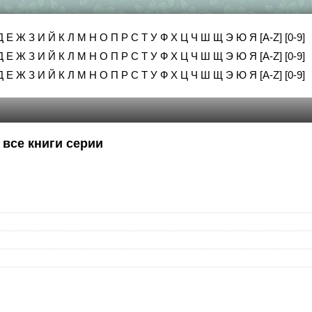
Д
Е
Ж
З
И
Й
К
Л
М
Н
О
П
Р
С
Т
У
Ф
Х
Ц
Ч
Ш
Щ
Э
Ю
Я
[A-Z]
[0-9]
Д
Е
Ж
З
И
Й
К
Л
М
Н
О
П
Р
С
Т
У
Ф
Х
Ц
Ч
Ш
Щ
Э
Ю
Я
[A-Z]
[0-9]
Д
Е
Ж
З
И
Й
К
Л
М
Н
О
П
Р
С
Т
У
Ф
Х
Ц
Ч
Ш
Щ
Э
Ю
Я
[A-Z]
[0-9]
 все книги серии