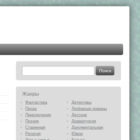
Жанры
Фантастика
Детективы
Проза
Любовные романы
Приключения
Детские
Поэзия
Драматургия
Старинная
Документальная
Религия
Юмор
Дом и семья
Бизнес