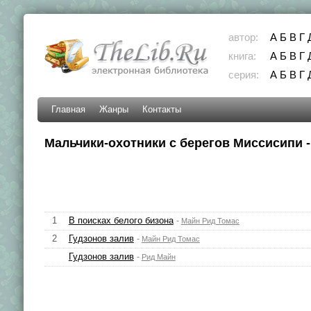
автор:
А
Б
В
Г
книга:
А
Б
В
Г
серия:
А
Б
В
Г
Главная
Жанры
Контакты
Мальчики-охотники с берегов Миссисипи -
1
В поисках белого бизона
-
Майн Рид Томас
2
Гудзонов залив
-
Майн Рид Томас
Гудзонов залив
-
Рид Майн