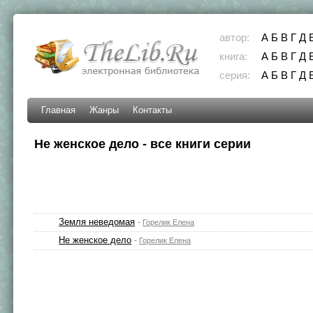
автор:
А
Б
В
Г
Д
книга:
А
Б
В
Г
Д
серия:
А
Б
В
Г
Д
Главная
Жанры
Контакты
Не женское дело - все книги серии
Земля неведомая
-
Горелик Елена
Не женское дело
-
Горелик Елена