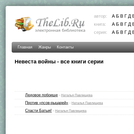
автор:
А
Б
В
Г
Д
книга:
А
Б
В
Г
Д
серия:
А
Б
В
Г
Д
Главная
Жанры
Контакты
Невеста войны - все книги серии
Ледовое побоище
-
Наталья Павлищева
Против «псов-рыцарей»
-
Наталья Павлищева
Спасти Батыя!
-
Наталья Павлищева