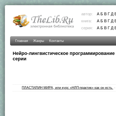
автор:
А
Б
В
Г
Д
книга:
А
Б
В
Г
Д
серия:
А
Б
В
Г
Д
Главная
Жанры
Контакты
Нейро-лингвистическое программирование -
серии
ПЛАСТИЛИН МИРА, или курс «НЛП-практик» как он есть.