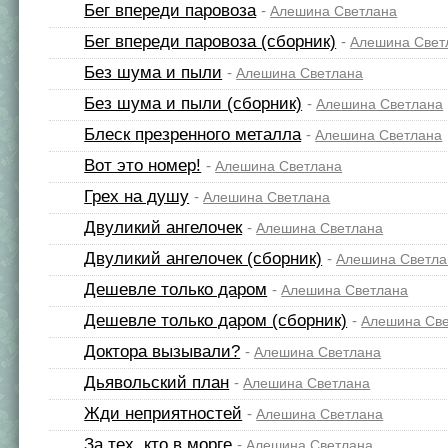
Бег впереди паровоза
-
Алешина Светлана
Бег впереди паровоза (сборник)
-
Алешина Свет
Без шума и пыли
-
Алешина Светлана
Без шума и пыли (сборник)
-
Алешина Светлана
Блеск презренного металла
-
Алешина Светлана
Вот это номер!
-
Алешина Светлана
Грех на душу
-
Алешина Светлана
Двуликий ангелочек
-
Алешина Светлана
Двуликий ангелочек (сборник)
-
Алешина Светла
Дешевле только даром
-
Алешина Светлана
Дешевле только даром (сборник)
-
Алешина Св
Доктора вызывали?
-
Алешина Светлана
Дьявольский план
-
Алешина Светлана
Жди неприятностей
-
Алешина Светлана
За тех, кто в морге
-
Алешина Светлана