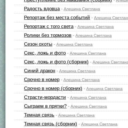
Алеши
Радость вдовца
-
Алешина Светлана
Репортаж без места событий
-
Алешина Светла
Репортаж с того света
-
Алешина Светлана
Ролики без тормозов
-
Алешина Светлана
Сезон охоты
-
Алешина Светлана
Секс, ложь и фото
-
Алешина Светлана
Секс, ложь и фото (сборник)
-
Алешина Светлан
Синий дракон
-
Алешина Светлана
Срочно в номер
-
Алешина Светлана
Срочно в номер (сборник)
-
Алешина Светлана
Страсти-мордасти
-
Алешина Светлана
Сыграем в прятки?
-
Алешина Светлана
Темная связь
-
Алешина Светлана
Темная связь (сборник)
-
Алешина Светлана