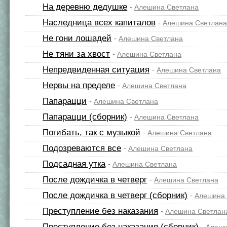
На деревню дедушке
-
Алешина Светлана
Наследница всех капиталов
-
Алешина Светлан
Не гони лошадей
-
Алешина Светлана
Не тяни за хвост
-
Алешина Светлана
Непредвиденная ситуация
-
Алешина Светлана
Нервы на пределе
-
Алешина Светлана
Папарацци
-
Алешина Светлана
Папарацци (сборник)
-
Алешина Светлана
Погибать, так с музыкой
-
Алешина Светлана
Подозреваются все
-
Алешина Светлана
Подсадная утка
-
Алешина Светлана
После дождичка в четверг
-
Алешина Светлана
После дождичка в четверг (сборник)
-
Алешина 
Преступление без наказания
-
Алешина Светлан
Преступление без наказания (сборник)
-