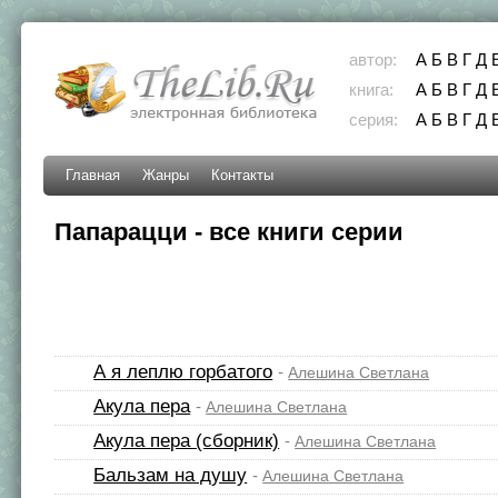
автор:
А
Б
В
Г
Д
книга:
А
Б
В
Г
Д
серия:
А
Б
В
Г
Д
Главная
Жанры
Контакты
Папарацци - все книги серии
А я леплю горбатого
-
Алешина Светлана
Акула пера
-
Алешина Светлана
Акула пера (сборник)
-
Алешина Светлана
Бальзам на душу
-
Алешина Светлана