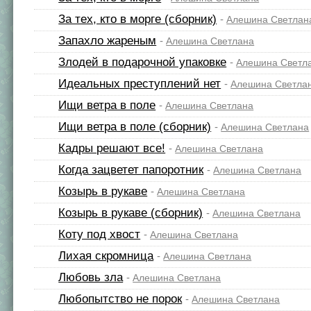
За тех, кто в морге (сборник)
-
Алешина Светлан
Запахло жареным
-
Алешина Светлана
Злодей в подарочной упаковке
-
Алешина Светл
Идеальных преступлений нет
-
Алешина Светла
Ищи ветра в поле
-
Алешина Светлана
Ищи ветра в поле (сборник)
-
Алешина Светлана
Кадры решают все!
-
Алешина Светлана
Когда зацветет папоротник
-
Алешина Светлана
Козырь в рукаве
-
Алешина Светлана
Козырь в рукаве (сборник)
-
Алешина Светлана
Коту под хвост
-
Алешина Светлана
Лихая скромница
-
Алешина Светлана
Любовь зла
-
Алешина Светлана
Любопытство не порок
-
Алешина Светлана