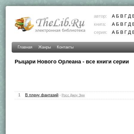
автор:
А
Б
В
Г
Д
книга:
А
Б
В
Г
Д
серия:
А
Б
В
Г
Д
Главная
Жанры
Контакты
Рыцари Нового Орлеана - все книги серии
1
В плену фантазий
-
Росс Джоу Энн