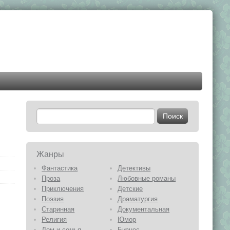
Жанры
Фантастика
Детективы
Проза
Любовные романы
Приключения
Детские
Поэзия
Драматургия
Старинная
Документальная
Религия
Юмор
Дом и семья
Бизнес