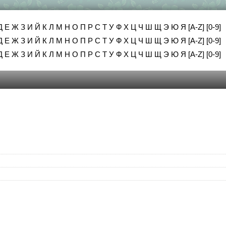
Д
Е
Ж
З
И
Й
К
Л
М
Н
О
П
Р
С
Т
У
Ф
Х
Ц
Ч
Ш
Щ
Э
Ю
Я
[A-Z]
[0-9]
Д
Е
Ж
З
И
Й
К
Л
М
Н
О
П
Р
С
Т
У
Ф
Х
Ц
Ч
Ш
Щ
Э
Ю
Я
[A-Z]
[0-9]
Д
Е
Ж
З
И
Й
К
Л
М
Н
О
П
Р
С
Т
У
Ф
Х
Ц
Ч
Ш
Щ
Э
Ю
Я
[A-Z]
[0-9]