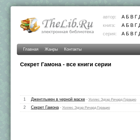
автор:
А
Б
В
Г
книга:
А
Б
В
Г
серия:
А
Б
В
Г
Главная
Жанры
Контакты
Секрет Гамона - все книги серии
1
Джентльмен в черной маске
-
Уоллес Эдгар Ричард Горацио
2
Секрет Гамона
-
Уоллес Эдгар Ричард Горацио