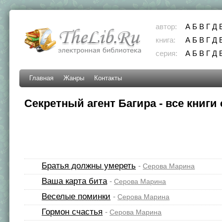
автор:
А
Б
В
Г
Д
книга:
А
Б
В
Г
Д
серия:
А
Б
В
Г
Д
Главная
Жанры
Контакты
Секретный агент Багира - все книги
Братья должны умереть
-
Серова Марина
Ваша карта бита
-
Серова Марина
Веселые поминки
-
Серова Марина
Гормон счастья
-
Серова Марина