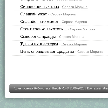
Сияние алчных глаз
-
Серова Марина
Сладкий ужас
-
Серова Марина
Спасайся кто может
-
Серова Марина
Стоит только захотеть...
-
Серова Марина
Сыворотка правды
-
Серова Марина
Тузы и их шестерки
-
Серова Марина
Цель оправдывает средства
-
Серова Марина
Электронная библиотека TheLib.Ru © 2006-2026 |
Контакты
|
Ав