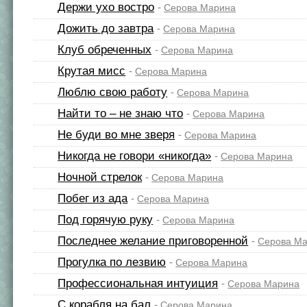
Держи ухо востро
-
Серова Марина
Дожить до завтра
-
Серова Марина
Клуб обреченных
-
Серова Марина
Крутая мисс
-
Серова Марина
Люблю свою работу
-
Серова Марина
Найти то – не знаю что
-
Серова Марина
Не буди во мне зверя
-
Серова Марина
Никогда не говори «никогда»
-
Серова Марина
Ночной стрелок
-
Серова Марина
Побег из ада
-
Серова Марина
Под горячую руку
-
Серова Марина
Последнее желание приговоренной
-
Серова М
Прогулка по лезвию
-
Серова Марина
Профессиональная интуиция
-
Серова Марина
С корабля на бал
-
Серова Марина