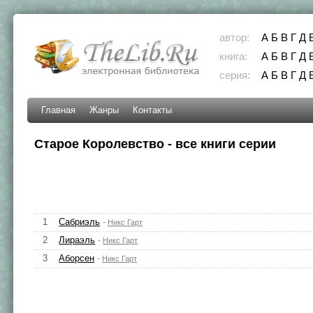
автор:
А
Б
В
Г
Д
книга:
А
Б
В
Г
Д
серия:
А
Б
В
Г
Д
Главная
Жанры
Контакты
Старое Королевство - все книги серии
1
Сабриэль
-
Никс Гарт
2
Лираэль
-
Никс Гарт
3
Аборсен
-
Никс Гарт