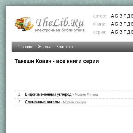
автор:
А
Б
В
Г
Д
книга:
А
Б
В
Г
Д
серия:
А
Б
В
Г
Д
Главная
Жанры
Контакты
Такеши Ковач - все книги серии
1
Видоизмененный углерод
-
Морган Ричард
2
Сломанные ангелы
-
Морган Ричард