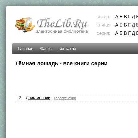
автор:
А
Б
В
Г
Д
книга:
А
Б
В
Г
Д
серия:
А
Б
В
Г
Д
Главная
Жанры
Контакты
Тёмная лошадь - все книги серии
2
Дочь молнии
-
Херберт Мэри