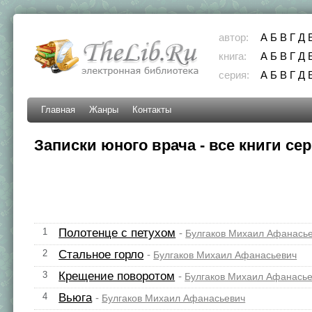
автор:
А
Б
В
Г
Д
книга:
А
Б
В
Г
Д
серия:
А
Б
В
Г
Д
Главная
Жанры
Контакты
Записки юного врача - все книги се
1
Полотенце с петухом
-
Булгаков Михаил Афанась
2
Стальное горло
-
Булгаков Михаил Афанасьевич
3
Крещение поворотом
-
Булгаков Михаил Афанась
4
Вьюга
-
Булгаков Михаил Афанасьевич