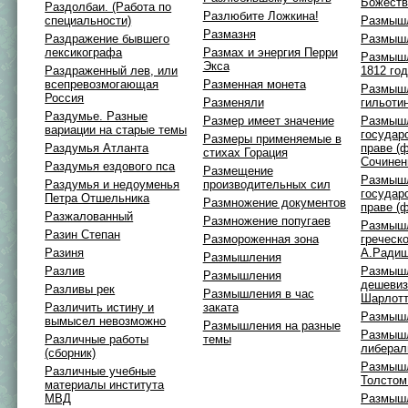
Божеств
Раздолбаи. (Работа по
Разлюбите Ложкина!
специальности)
Размышл
Размазня
Раздражение бывшего
Размышл
лексикографа
Размах и энергия Перри
Размышл
Экса
Раздраженный лев, или
1812 го
всепревозмогающая
Разменная монета
Размыш
Россия
Разменяли
гильоти
Раздумье. Разные
Размер имеет значение
Размыш
вариации на старые темы
государс
Размеры применяемые в
Раздумья Атланта
праве (
стихах Горация
Сочинен
Раздумья ездового пса
Размещение
Размыш
Раздумья и недоуменья
производительных сил
государс
Петра Отшельника
Размножение документов
праве (
Разжалованный
Размножение попугаев
Размыш
Разин Степан
Размороженная зона
греческо
Разиня
А.Ради
Размышления
Разлив
Размыш
Размышления
дешевиз
Разливы рек
Размышления в час
Шарлот
Различить истину и
заката
Размышл
вымысел невозможно
Размышления на разные
Размыш
Различные работы
темы
либерал
(сборник)
Размышл
Различные учебные
Толстом 
материалы института
МВД
Размышл