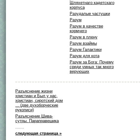
Шляхетнаго кадетскаго
корпуса
Разудалые частушки
Разум
Разум в качестве
кормчего
Разум в плену
Разум взаймы
Разум Галактики
Разум для кота
Разум за Бога: Почему
среди умных так много
верующих
Разъяснение жизни
христиан и Был у нас,
христиан, сиротский дом
... (две духоборческие
рукописи)
Разъяснение Шива-
сутры. Параправешика
.......
следующая страница »