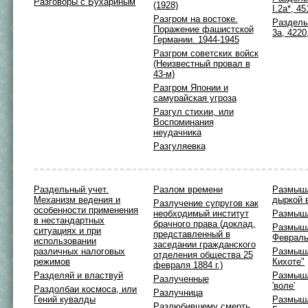
Разговоры с Бухариным
(1928)
I.2а*, 4
Разгром на востоке.
Раздельн
Поражение фашистской
3а, 4220
Германии. 1944-1945
Разгром советских войск
(Неизвестный провал в
43-м)
Разгром Японии и
самурайская угроза
Разгул стихии, или
Воспоминания
неудачника
Разгуляевка
Раздельный учет.
Разлом времени
Размыш
Механизм ведения и
дыркой 
Разлучение супругов как
особенности применения
необходимый институт
Размышл
в нестандартных
брачного права (доклад,
Размыш
ситуациях и при
представленный в
Февраль
использовании
заседании гражданского
различных налоговых
Размышл
отделения общества 25
режимов
Кихоте"
февраля 1884 г.)
Разделяй и властвуй
Размышл
Разлученные
'воле'
Раздолбаи космоса, или
Разлучница
Гений кувалды
Размыш
Разлюбившему смерть