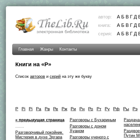
автор:
А
Б
В
Г
Д
книга:
А
Б
В
Г
Д
серия:
А
Б
В
Г
Д
Главная
Жанры
Контакты
Книги на «Р»
Список
авторов
и
серий
на эту же букву
Р
Рi
Рі
Ра
Рв
Ре
Рж
Ри
Рн
Ро
Рт
Ру
Рф
Ры
Рэ
« предыдущая страница
Разговоры с Бухариным
Раздача
населе
.......
Разговоры с доном
Хуаном
Раздвое
Разговорчивый покойник.
Путин М
Мистерия в духе Эдгара
Разговоры ученого с