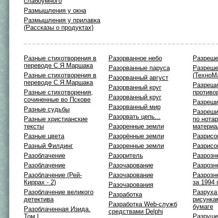
слабоумного
Размышления у окна
Размышления у прилавка
(Рассказы о продуктах)
Разные стихотворения в
Разорванное небо
Разреше
переводе С Я Маршака
Разорванные паруса
Разреше
Разные стихотворения в
(ТехноМа
Разорванный август
переводе С.Я.Маршака
Разреш
Разорванный круг
Разные стихотворения,
противо
Разорванный круг
сочиненные во Пскове
Разреши
Разорванный мир
Разные судьбы
Разреши
Разорвать цепь...
Разные христианские
по нота
тексты
Разоренные земли
материа
Разные цвета
Разорённые земли
Разрисо
Разный Филдинг
Разоренные земли
Разрисо
Разоблачение
Разоритель
Разрозн
Разоблачение
Разочарование
Разрозн
Разоблачение (Рей-
Разочарование
Разрозн
Киррах - 2)
за 1994 
Разочарования
Разоблачение великого
Разруха 
Разработка
детектива
рисунка
Разработка Web-служб
бумаге
Разоблаченная Изида.
средствами Delphi
Том I
Разруше