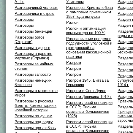
А. По
Учителем
Раздвое
Разговорчивый человек
Разговоры Христолюбова
Раздвое
с ламповым приемником
Разговорчики в строю
Раздвое
1957 года выпуска
Разговоры
Раздел 
Разгон
Разговоры
Раздел 
Разгон и оптимизация
Разговоры беженцев
Разделе
компьютера на 100 %
роды и 
Разговоры богов
Разграничение пределов
(Отрывки)
Разделе
подсудности уголовной и
Разговоры в дороге
гражданской на
Раздел
основании кассационной
бесконе
Разговоры в царстве
практики
мертвых (Отрывки)
Разделе
Разгром
Разговоры за чайным
Разделе
столом
Разгром
Раздели
Разговоры запросто
Разгром
Раздель
Разговоры немецких
Разгром 1945. Битва за
супругов
беженцев
Германию
1914 г.
Разговоры о множестве
Разгром в Сент-Луисе
Раздель
миров
Разгром Деникина 1919 г.
Раздель
Разговоры о русском
Правиль
Разгром левой оппозиции
балете: Комментарии к
в СССР; Письма
Раздель
новейшей истории
ссыльных большевиков
Принцип
Разговоры по душам
(1928)
питания
взрослы
Разговоры под водку
Разгром левой оппозиции
в СССР; Письма
Раздель
Разговоры про любовь
ссыльных большевиков
Раздель