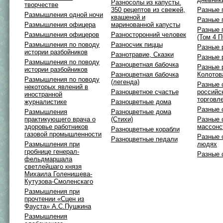
Разносолы из капусты.
творчестве
350 рецептов из свежей,
Разные 
Размышления одной ночи
квашеной и
Разные 
Размышления офицера
маринованной капусты
Разные 
Размышления офицеров
Разносторонний человек
(Том 4 
Размышления по поводу
Разносчик пиццы
Разные 
истории разбойников
Разнотравие, Сказки
Разные 
Размышления по поводу
Разноцветная бабочка
Разные 
истории разбойников
Разноцветная бабочка
Колотов
Размышления по поводу
(легенда)
Разные 
некоторых явлений в
Разноцветное счастье
российс
иностранной
торговл
журналистике
Разноцветные дома
Разные 
Размышления
Разноцветные дома
практикующего врача о
(Стихи)
Разные 
здоровье работников
массонс
Разноцветные корабли
газовой промышленности
Разные 
Разноцветные педали
Размышления при
людях
гробнице генерал-
Разные 
фельдмаршала
светлейшаго князя
Михаила Голенищева-
Кутузова-Смоленскаго
Размышления при
прочтении «Сцен из
Фауста» А.С.Пушкина
Размышления