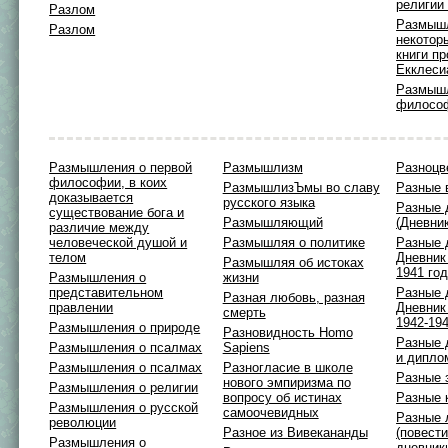
религии
Разлом
Размыш
Разлом
некотор
книги пр
Екклеси
Размышл
филосо
Размышления о первой
Размышлизм
Разноцв
философии, в коих
РазмышлизЪмы во славу
Разные 
доказывается
русского языка
Разные 
существование бога и
Размышляющий
(Дневни
различие между
человеческой душой и
Размышляя о политике
Разные 
телом
Дневник 
Размышляя об истоках
1941 го
Размышления о
жизни
представительном
Разные 
Разная любовь, разная
правлении
Дневник 
смерть
1942-19
Размышления о природе
Разновидность Homo
Разные 
Размышления о псалмах
Sapiens
и дипло
Размышления о псалмах
Разногласие в школе
Разные 
нового эмпиризма по
Размышления о религии
вопросу об истинах
Разные 
Размышления о русской
самоочевидных
Разные 
революции
Разное из Вивекананды
(повести
Размышления о
дневник