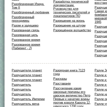
Разработка технической
восстан
Разоблаченная Изида.
документации.
Том II
Разруше
Руководство для
Самая к
Разоблаченный любовник
технических писателей и
бомбард
локализаторов ПО
Разоблаченный
мировой
проходимец
Разрешение на жизнь
1945
Разом и задешево
Разрешение на штурм
Разруше
Разорванная связь
Разрешённое волшебство
Разруше
Разорванная цепь
Разруше
Разорванное время
Разруши
Разорванное время
Разруши
(Лабиринт - 2)
Разруши
Разруши
Разрушители планет
Разрядная книга 7123
Разум З
года
Разрушители планет
Разум и
Разсказы
Разрушители планет
Разум и
Разставанiе
Разрушитель
Разум и
Разсуждение какие
Разрушитель
Разум н
законные причины его
Разрушитель
Разум н
царское величество Петр
Разрушитель Империи
Первыи к начатию воины
Разум о
против короля Карола 12,
Разрушитель меча
Разум ч
шведского 1700 году