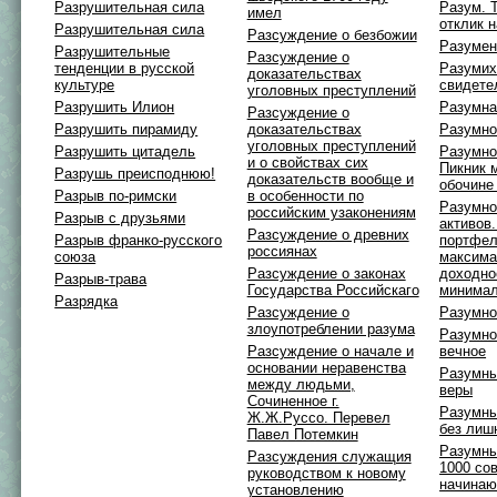
Разрушительная сила
Разум. 
имел
отклик 
Разрушительная сила
Разсуждение о безбожии
Разумен 
Разрушительные
Разсуждение о
тенденции в русской
Разумих
доказательствах
культуре
свидете
уголовных преступлений
Разрушить Илион
Разумна
Разсуждение о
Разрушить пирамиду
доказательствах
Разумно
уголовных преступлений
Разрушить цитадель
Разумно
и о свойствах сих
Пикник 
Разрушь преисподнюю!
доказательств вообще и
обочине
Разрыв по-римски
в особенности по
Разумно
российским узаконениям
Разрыв с друзьями
активов.
Разсуждение о древних
Разрыв франко-русского
портфел
россиянах
союза
максима
Разсуждение о законах
доходно
Разрыв-трава
Государства Российскаго
минимал
Разрядка
Разсуждение о
Разумно
злоупотреблении разума
Разумно
Разсуждение о начале и
вечное
основании неравенства
Разумны
между людьми,
веры
Сочиненное г.
Разумны
Ж.Ж.Руссо. Перевел
без лиш
Павел Потемкин
Разумны
Разсуждения служащия
1000 со
руководством к новому
начинаю
установлению