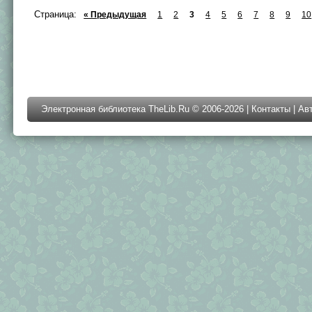
Страница:
« Предыдущая
1
2
3
4
5
6
7
8
9
10
Электронная библиотека TheLib.Ru © 2006-2026 |
Контакты
|
Ав