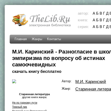
автор:
А
Б
В
Г
Д
книга:
А
Б
В
Г
Д
серия:
А
Б
В
Г
Д
Главная
Жанры
Контакты
М.И. Каринский - Разногласие в шко
эмпиризма по вопросу об истинах
самоочевидных
скачать книгу бесплатно
Автор:
М.И. Каринский
Жанр:
Старинная литера
Старинная литература
другие книги жанра:
Не по торному пути
Темный лик