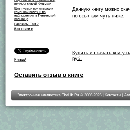
Родовой знак Рюриковичей,
великих князей Киевских
Данную книгу можно ска
Шов пузыря при операции
каменной болезни по
по ссылкам чуть ниже.
наблюдениям в Пензенской
больнице
Рассказы. Том 2
Все книги »
Купить и скачать книгу на 
руб.
Класс!
Оставить отзыв о книге
Электронная библиотека TheLib.Ru © 2006-2026 |
Контакты
|
Ав