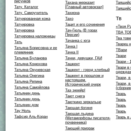
рисунков
Тахана мерказит
Таящийс
Тату. Каталог
[Главный автовокзал]
Таящийс
Тату. Самоучитель
Тахиона
Тв
Татуированная кожа
Тахо
Татуировка
Тацит и его сочинения
«Твоя Р
Татуировка
Тач-Гюль (В горах
ТВА ТО
Персии)
Татуировка наложницы
Тва тов
Тачанка с юга
Тать
Тварец 
Тачка I
Татьяна Борисовна и ее
ТВари
племянник
Тачка II
Твари
Татьяна Буланова
Тачки, девушки, ГАИ
Твари - 
Татьяна Конюхова
Ташкент
Твари в
Татьяна Окуневская
Ташкент - город хлебный
одежда
Татьяна Онегина
Ташкент в прошлом и
Твари, 
настоящем.
Татьяна Репина
Твари, 
Исторический очерк
Татьяна Самойлова
(сборник
Таэ эккейр!
Татьянин день
Тварь
Тают снега
Татьянин день
Тварь
Таюткино зеркальце
Татьянин дом
Тварь
Тающая богиня
Тау Ноль
Тварь
Тающая льдина
Тафсир Аль-Коран
Тварь в
(Метаморфозы писателя-
почвенника)
Тающий призрак