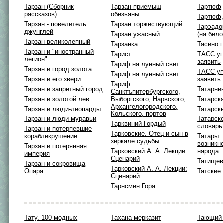
Тарзан (Сборник
Тарзан приемыш
Тартюф
рассказов)
обезьяны
Тартюф,
Тарзан - повелитель
Тарзан торжествующий
Тарэадо
джунглей
Тарзан ужасный
(на бел
Тарзан великолепный
Тарзанка
Тасино 
Тарзан и "иностранный
Тарист
ТАСС у
легион"
заявить
Тариф на лунный свет
Тарзан и город золота
ТАСС у
Тариф на лунный свет
Тарзан и его звери
заявить
Тариф
Тарзан и запретный город
Татарни
Санктъпитербургского,
Тарзан и золотой лев
Выборгского, Нарвского,
Татарск
Архангелогородского,
Тарзан и люди-леопарды
Татарск
Кольского, портов
Тарзан и люди-муравьи
Татарск
Тарквиний Гордый
словарь
Тарзан и потерпевшие
Тарковские. Отец и сын в
кораблекрушение
Татары.
зеркале судьбы
возникн
Тарзан и потерянная
Тарковский А. А. Лекции:
народа
империя
Сценарий
Татище
Тарзан и сокровища
Тарковский А. А. Лекции:
Опара
Татские
Сценарий
Тарнсмен Гора
Тату. 100 модных
Тахана мерказит
Тающий 