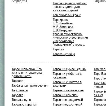
Афродиты
национа
Тапочки ручной работы:
новые модели для
взрослых и детей
Тар-айимский кранг
Тарабрина,
Е.О.Лазебная,
М.Е.Зеленова,
Е.В.Петрухин.
Уровни субъективно-
личностного восприятия
и переживания
"невидимого" стресса.
Таракан
Таракан-убийца
Тарас Шевченко. Его
Тарзан и сумасшедший
Тарнхел
жизнь и литературная
Тарзан и убийства в
Таро Ба
деятельность
джунглях
Таро Л
Тарасов
Тарзан и убийство в
Таро Ма
Тарбаганьи приключения
джунглях
любви
Таргонавты
Тарзан и человек-лев
Тартак 
Тарелка
Тарзан и чемпион
языке)
Тарелка супа
Тарзан непобедимый
Тартаре
Тарелки, тарелки
Тарзан неукротимый
Тартаре