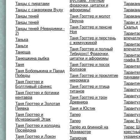
Буслаев. Улётные
Танцы с пиратами
Таракан
фразочки, цитатки и
Танцы с саквояжем Вуду
афоризмы!
Таракан
Танцы теней
Таня Гроттер и молот
Таракан
Перуна
Танцы теней
Таран и
Таня Гроттер и пенсне
Скальд
Танцы теней (Невидимки -
Ноя
2)
Таранта
Таня Гроттер и перстень
впечатл
Танька
с жемчужиной
Таранта
Таньти
Таня Гроттер и полный
впечатл
Танюша
Тибидохс! Фразочки,
Таранта
Танюшкина рыбка
цитатки и афоризмы
графа В
Таня
Таня Гроттер и посох
Таранте
Волхвов
Таня Боборыкина и Парад
Таранте
Победы
Таня Гроттер и проклятие
пауками
некромага
Таня Гроттер и
Таранти
Болтливый сфинкс
Таня Гроттер и птица
Таранту
титанов
Таня Гроттер и ботинки
Таранту
кентавра
Таня Гроттер и трон
Древнира
Тарантул
Таня Гроттер и Золотая
Пиявка
Таня и Юстик
Таранту
Таня Гроттер и
Тапер
Таранту
Исчезающий Этаж
Тапер
Тарас Б
Таня Гроттер и колодец
Тапёр из блинной на
Тарас Ш
Посейдона
Монмартре
крестны
Таня Гроттер и Локон
украинс
Тапирчик