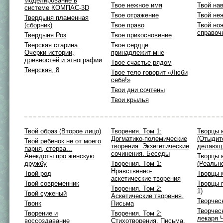
моделирование в
Твое нежное имя
Твой на
системе КОМПАС-3D
Твое отражение
Твой не
Твердыня пламенная
(сборник)
Твое право
Твой но
справоч
Твердыня Роз
Твое прикосновение
Тверская старина.
Твое сердце
Очерки истории,
принадлежит мне
древностей и этнографии
Твое счастье рядом
Тверская, 8
Твое тело говорит «Люби
себя!»
Твои дни сочтены
Твои крылья
Твой образ (Второе лицо)
Творения. Том 1:
Творцы 
Догматико-полемические
(Отыдит
Твой ребенок не от моего
творения. Экзегетические
делающи
парня, стерва...
сочинения. Беседы
Анекдоты про женскую
Творцы 
дружбу
Творения. Том 1:
(Реальн
Нравственно-
Твой род
Творцы 
аскетические творения
Твой современник
Творцы 
Творения. Том 2:
1)
Твой суженый
Аскетические творения.
Творчес
Твонк
Письма
Творчес
Творение и
Творения. Том 2:
лекаря 
воссоздавание
Стихотворения. Письма.