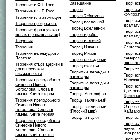
Завещание
Творчес
Творение и Ф.Г. Госс
Творец
Творчес
Творение и Ф.Г. Госс
компози
Творец 'Обломова'
Творение или эволюция
Творчес
Творец вселенной
Творение прекрасного
драмату
Творец Вселенной
Творение французского
Творчес
монаха (о шампанском)
Творец и робот
драмату
Творения
Творец иллюзий
Творчес
Творения
Творец Инканы
Сергеев
Творения велемудрого
Творец Миров
Творчес
Платона
самораз
Творец сновидений
написат
Творения отцов Церкви в
Творец счастья
древнерусской
Творчес
Творимые легенды и
письменности
Творчес
апокрифы
Творения преподобного
Нарежно
Творимые легенды и
Симеона Нового
Творчес
апокрифы
Богослова. Слова и
Достоев
гимны. Книга вторая
Творцы Апокрифов
Критиче
Творения преподобного
Творцы заклинаний
Творчест
Симеона Нового
Творцы заклинаний
О прозе
Богослова. Слова и
(Плоский мир)
Хайдаро
гимны. Книга первая
Творцы и пауки
Творчес
Творения преподобного
Творчес
Симеона Нового
наука. 
Богослова. Слова и
изобрет
гимны. Книга третья
Творчес