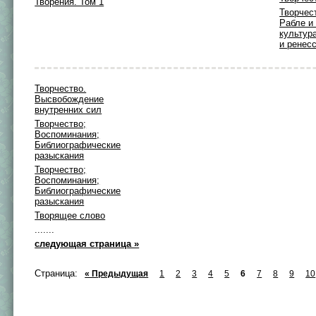
Творения. Том 1
Творчес
Рабле и
культур
и ренес
Творчество.
Высвобождение
внутренних сил
Творчество;
Воспоминания;
Библиографические
разыскания
Творчество;
Воспоминания;
Библиографические
разыскания
Творящее слово
.......
следующая страница »
Страница:
« Предыдущая
1
2
3
4
5
6
7
8
9
10