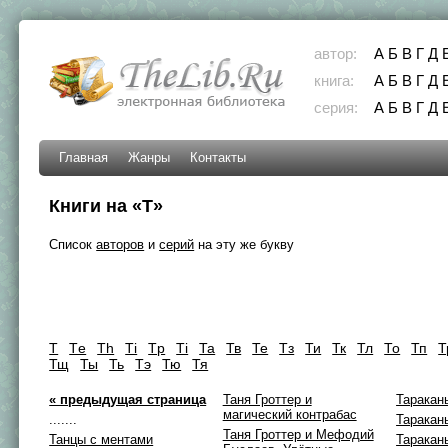
автор:
А
Б
В
Г
Д
книга:
А
Б
В
Г
Д
серия:
А
Б
В
Г
Д
Главная
Жанры
Контакты
Книги на «Т»
Список
авторов
и
серий
на эту же букву
Т
Тe
Тh
Тi
Тp
Ті
Та
Тв
Те
Тз
Ти
Тк
Тл
То
Тп
Т
Тщ
Ты
Ть
Тэ
Тю
Тя
« предыдущая страница
Таня Гроттер и
Таракан
магический контрабас
.......
Таракан
Таня Гроттер и Мефодий
Танцы с ментами
Таракан