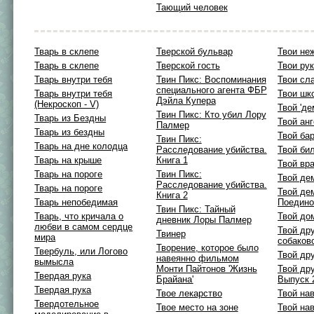
Тающий человек
Тварь в склепе
Тверской бульвар
Твои не
Тварь в склепе
Тверской гость
Твои ру
Тварь внутри тебя
Твин Пикс: Воспоминания
Твои сл
специального агента ФБР
Тварь внутри тебя
Твои шк
Дэйла Купера
(Некроскоп - V)
Твой 'де
Твин Пикс: Кто убил Лору
Тварь из Бездны
Твой ан
Палмер
Тварь из бездны
Твой ба
Твин Пикс:
Тварь на дне колодца
Расследование убийства.
Твой би
Тварь на крыше
Книга 1
Твой вра
Тварь на пороге
Твин Пикс:
Твой де
Расследование убийства.
Тварь на пороге
Твой де
Книга 2
Тварь непобедимая
Поедино
Твин Пикс: Тайный
Тварь, что кричала о
Твой до
дневник Лоры Палмер
любви в самом сердце
Твой дру
Твинер
мира
собаково
Твоpение, котоpое было
Твербуль, или Логово
Твой др
навеянно фильмом
вымысла
Монти Пайтонов 'Жизнь
Твой дру
Твердая рука
Бpайана'
Выпуск 
Твердая рука
Твое лекарство
Твой на
Твердотельное
Твое место на зоне
Твой на