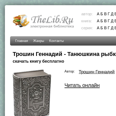
автор:
А
Б
В
Г
Д
книга:
А
Б
В
Г
Д
серия:
А
Б
В
Г
Д
Главная
Жанры
Контакты
Трошин Геннадий - Танюшкина рыбк
скачать книгу бесплатно
Автор:
Трошин Геннадий
Читать онлайн