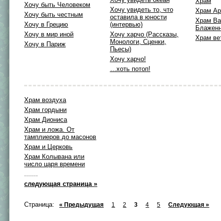
Храм
Хочу быть Человеком
Хочу увидеть то, что
Храм А
Хочу быть честным
оставила в юности
Храм Ва
Хочу в Грецию
(интервью)
Блаженн
Хочу в мир иной
Хочу харчо (Рассказы,
Храм ве
Монологи, Сценки,
Хочу в Париж
Пьесы)
Хочу харчо!
…хоть потоп!
Храм воздуха
Храм гордыни
Храм Диониса
Храм и ложа. От
тамплиеров до масонов
Храм и Церковь
Храм Колывана или
число царя времени
.......
следующая страница »
Страница:
« Предыдущая
1
2
3
4
5
Следующая »