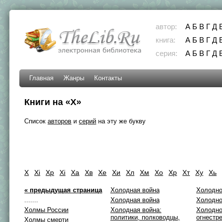
автор:
А
Б
В
Г
Д
книга:
А
Б
В
Г
Д
серия:
А
Б
В
Г
Д
Главная
Жанры
Контакты
Книги на «Х»
Список
авторов
и
серий
на эту же букву
Х
Хi
Хp
Хі
Ха
Хв
Хе
Хи
Хл
Хм
Хо
Хр
Хт
Ху
Хь
« предыдущая страница
Холодная война
Холодн
.......
Холодная война
Холодно
Холмы России
Холодная война:
Холодно
политики, полководцы,
огнестр
Холмы смерти