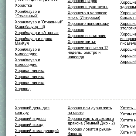
Хорошая цифра
Хорошие
Хористка
Хорошая штука жизнь
здоровь
Хорнблауэр и
Хорошего в человеке
Хорошие
"Отчаянный"
много (Интервью)
бывают 
Хорнблауэр и 'Отчаянный'
Хорошего понемножку
Хорошие
(Хорнблауэр - 3)
этологи
Хорошее
Хорнблауэр и «Атропа»
Хорошие
Хорошее воспитание
Хорнблауэр и вдова
испорче
Хорошее житье
МакКул
писател
Хорошее зрение за 12
Хорнблауэр и
Хорошие
недель. Быстро и
милосердие
Хороший
навсегда
Хорнблауэр и
Хороший
милосердие
Хоровая лирика
Хоровая лирика
Хоровая лирика
Хоровод
Хороший день для
Хорошо или дурно жить
Хотеть -
кенгуру
на свете
Хотим ко
Хороший индеец
Хорошо иметь знакомого
Хотите 
дракона (Темный Джо - 2)
Хороший исход
Хоть бы
Хорошо ловится рыбка-
Хороший командующий
Хоть иг
бананка