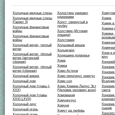
Холодные медные слезы
Холостяки умирают
Хомутов
одинокими
Холодные медные слезы
Хомяк
(Гаррет 3)
Холст, свернутый в
Хомяк в
трубку
Холодные финансовые
Хомяки 
войны
Холстмер (История
Хомяки,
лошади)
Холодные финансовые
розовым
войны
Холстомер
Хомячк
Холодный ветер, теплый
Холщовый мешок
Хомячки
ветер
Хольмгард
Хони и 
Холодный ветер, тёплый
Холюшино подворье
круг
ветер (авторский
Хома
сборник)
Хонорей
Хомка
Холодный ветер, тёплый
Хонорик
ветер (сборник)
Хомо Аструм
Хонорик
Холодный викинг
Хомо пипогенус эректус
Хонорик
Холодный дом
Хомо сол
Всадник
Холодный дом (главы I-
Хомо Хомини Люпус Эст
Хонорик
XXX)
(Человек человеку волк)
света
Холодный дом (главы
Хомомахия
Хонорик
XXXI-LXVII)
кладоис
Хомункулус
Холодный друг
Хонорик
Хомуня
сыщик
Холодный огонь
Хомут да любовь
Хонсепс
Холодный огонь