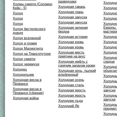
разведчики
Холодно
Холмы смерти (Соломон
Холодная гавань
Кейн - 5)
Холодно
Холодная грань
Холод
Холодно
Холодная закуска
Холод
Холодно
Холодная закуска
Холод
Холодно
Холодная зеленая
Европы.
Холод бестелесного
бездна
мастеро
дождя
Холодная истоpия
Холодно
Холод вселенной
Холодная кровь
Холодно
Холод и пламя
Холодная кровь
Холодно
Холод Малиогонта
Холодная месть
Холодно
Холод на Трансплутоне
приятнее на вкус
Холодно
Холод смерти
Холодная нефть с
сердце
Холод черемухи
горячим запахом крови
Холодно
Холодец
Холодная ночь, пылкий
объясни
Холодильник
влюбленный
Холодны
Холодная весна в
Холодная осень
Холодны
Провансе
Холодная сталь
Холодны
Холодная весна в
Холодная ярость
закуски
Провансе (сборник)
Холодная ярость
Холодны
Холодная война
закуски
Холоднее льда
Холодны
Холодний Яр
предме
Холодны