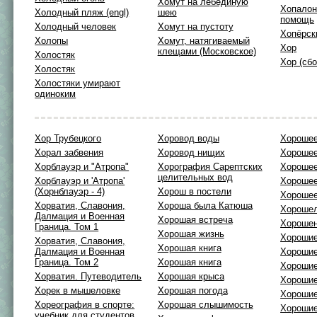
Хомут на лебединую
Хопалон
Холодный пляж (engl)
шею
помощь
Холодный человек
Хомут на пустоту
Хопёрск
Холопы
Хомут, натягиваемый
Хор
клещами (Московское)
Холостяк
Хор (сбо
Холостяк
Холостяки умирают
одиноким
Хор Трубецкого
Хоровод воды
Хорошее
Хорал забвения
Хоровод нищих
Хорошее
Хорблауэр и "Атропа"
Хорография Сарептских
Хорошее
целительных вод
Хорблауэр и 'Атропа'
Хорошее
(Хорнблауэр - 4)
Хорош в постели
Хорошее
Хорватия, Славония,
Хороша была Катюша
Хороше
Далмация и Военная
Хорошая встреча
Хорошен
Граница. Том 1
Хорошая жизнь
Хорошие
Хорватия, Славония,
Хорошая книга
Далмация и Военная
Хороши
Граница. Том 2
Хорошая книга
Хороши
Хорватия. Путеводитель
Хорошая крыса
Хороши
Хорек в мышеловке
Хорошая погода
Хороши
Хореография в спорте:
Хорошая слышимость
Хорошие
учебник для студентов