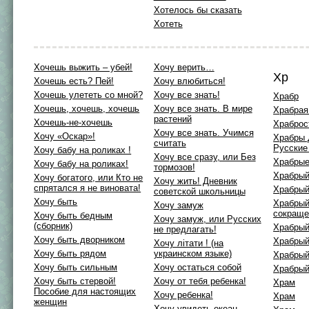
Хотелось бы сказать
Хотеть
Хочешь выжить – убей!
Хочу верить…
Хр
Хочешь есть? Пей!
Хочу влюбиться!
Хочешь улететь со мной?
Хочу все знать!
Храбр
Хочешь, хочешь, хочешь
Хочу все знать. В мире
Храбрая
растений
Хочешь-не-хочешь
Храброс
Хочу все знать. Учимся
Хочу «Оскар»!
Храбры 
считать
Русские
Хочу бабу на роликах !
Хочу все сразу, или Без
Храбрые
Хочу бабу на роликах!
тормозов!
Храбрый
Хочу богатого, или Кто не
Хочу жить! Дневник
спрятался я не виновата!
Храбрый
советской школьницы
Хочу быть
Храбрый
Хочу замуж
сокраще
Хочу быть бедным
Хочу замуж, или Русских
(сборник)
Храбрый
не предлагать!
Хочу быть дворником
Храбрый
Хочу лiтати ! (на
Хочу быть рядом
украинском языке)
Храбрый
Хочу быть сильным
Хочу остаться собой
Храбрый
Хочу быть стервой!
Хочу от тебя ребенка!
Храм
Пособие для настоящих
Хочу ребенка!
Храм
женщин
Хочу увидеть океан