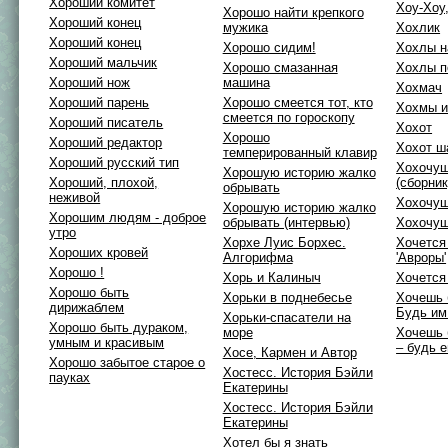
Хороший комитет
Хоу-Хоу
Хорошо найти крепкого
Хороший конец
мужика
Хохлик
Хороший конец
Хорошо сидим!
Хохлы н
Хороший мальчик
Хорошо смазанная
Хохлы п
Хороший нож
машина
Хохмач
Хороший парень
Хорошо смеется тот, кто
Хохмы 
смеется по гороскопу
Хороший писатель
Хохот
Хорошо
Хороший редактор
Хохот ш
темперированный клавир
Хороший русский тип
Хохочущ
Хорошую историю жалко
Хороший, плохой,
(сборник
обрывать
неживой
Хохочущ
Хорошую историю жалко
Хорошим людям - доброе
обрывать (интервью)
Хохочу
утро
Хорхе Луис Борхес.
Хочется
Хороших кровей
Алгорифма
'Авроры'
Хорошо !
Хорь и Калиныч
Хочется
Хорошо быть
Хорьки в поднебесье
Хочешь 
дирижаблем
Будь им
Хорьки-спасатели на
Хорошо быть дураком,
море
Хочешь 
умным и красивым
– будь 
Хосе, Кармен и Автор
Хорошо забытое старое о
Хостесс. История Бэйли
пауках
Екатерины
Хостесс. История Бэйли
Екатерины
Хотел бы я знать