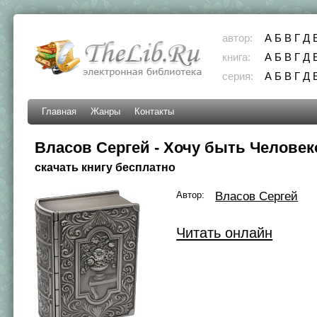
автор:
А
Б
В
Г
Д
книга:
А
Б
В
Г
Д
серия:
А
Б
В
Г
Д
Главная
Жанры
Контакты
Власов Сергей - Хочу быть Челове
скачать книгу бесплатно
Автор:
Власов Сергей
Читать онлайн