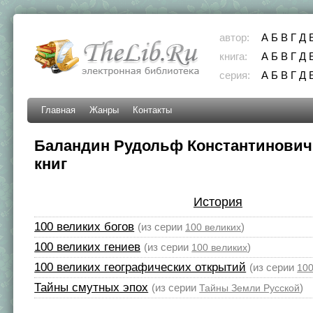
автор:
А
Б
В
Г
Д
книга:
А
Б
В
Г
Д
серия:
А
Б
В
Г
Д
Главная
Жанры
Контакты
Баландин Рудольф Константинович 
книг
История
100 великих богов
(из серии
)
100 великих
100 великих гениев
(из серии
)
100 великих
100 великих географических открытий
(из серии
100
Тайны смутных эпох
(из серии
)
Тайны Земли Русской