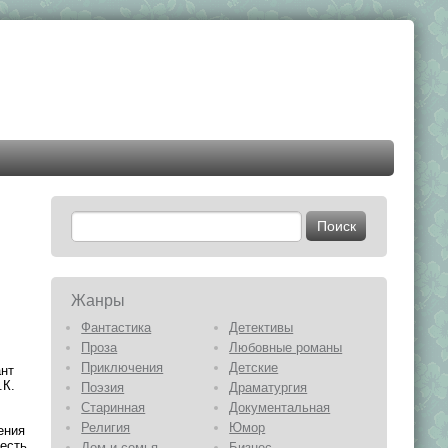
Жанры
Фантастика
Детективы
Проза
Любовные романы
Приключения
Детские
ант
.К.
Поэзия
Драматургия
Старинная
Документальная
Религия
Юмор
ения
 есть
Дом и семья
Бизнес