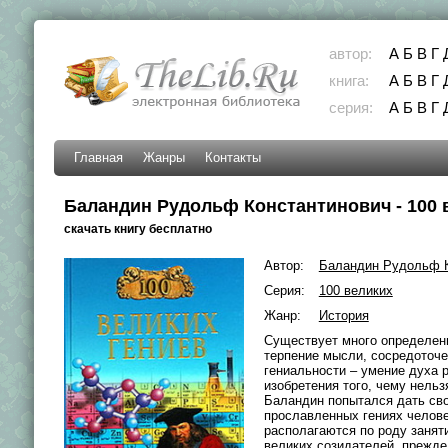
автор:
А
Б
В
Г
книга:
А
Б
В
Г
серия:
А
Б
В
Г
Главная
Жанры
Контакты
Баландин Рудольф Константинович - 100 
скачать книгу бесплатно
Автор:
Баландин Рудольф К
Серия:
100 великих
Жанр:
История
Существует много определени
терпение мысли, сосредоточе
гениальности – умение духа р
изобретения того, чему нельз
Баландин попытался дать сво
прославленных гениях челове
располагаются по роду занят
великих созидателей, прежде 