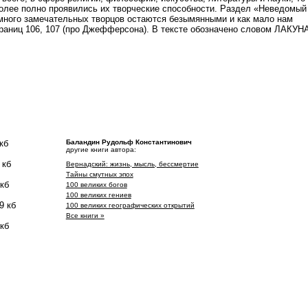
иболее полно проявились их творческие способности. Раздел «Неведомый
к много замечательных творцов остаются безымянными и как мало нам
страниц 106, 107 (про Джефферсона). В тексте обозначено словом ЛАКУН
кб
Баландин Рудольф Константинович
другие книги автора:
 кб
Вернадский: жизнь, мысль, бессмертие
Тайны смутных эпох
 кб
100 великих богов
100 великих гениев
9 кб
100 великих географических открытий
Все книги »
 кб