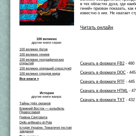
в тех областях духа, где на
гений» призван показать, ка
известно о них. Не хватает 
Читать онлайн
100 великих
другие книги серии:
100 великих богов
100 великих гениев
100 великих географических
Скачать в формате FB2
- 480 
открытий
100 великих операций спецслужб
Скачать в формате DOC
- 445
100 великих городов мира
Все книги »
Скачать в формате RTF
- 445
Скачать в формате HTML
- 47
История
другие книги жанра:
Скачать в формате TXT
- 432
Тайны трёх океанов
Ближний Восток — колыбель
Православия
Гривна Святовита
Dello anfiteatro di Pola
Історія України. Тематичні тестові
завдання