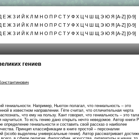
Д
Е
Ж
З
И
Й
К
Л
М
Н
О
П
Р
С
Т
У
Ф
Х
Ц
Ч
Ш
Щ
Э
Ю
Я
[A-Z]
[0-9]
Д
Е
Ж
З
И
Й
К
Л
М
Н
О
П
Р
С
Т
У
Ф
Х
Ц
Ч
Ш
Щ
Э
Ю
Я
[A-Z]
[0-9]
Д
Е
Ж
З
И
Й
К
Л
М
Н
О
П
Р
С
Т
У
Ф
Х
Ц
Ч
Ш
Щ
Э
Ю
Я
[A-Z]
[0-9]
великих гениев
онстантинович
й гениальности. Например, Ньютон полагал, что гениальность – это
нной в известном направлении. Гёте считал, что отличительная черта
аспознать, что ему на пользу. Кант говорил, что гениальность – это тал
я научиться. То есть гению дано открыть нечто неведомое. Автор книги Р
е определение гениальности и составить свой рассказ о наиболее
чества. Принцип классификации в книге простой – персоналии
ий (особо выделены универсальные гении). Автор рассматривает достиж
всего, в сфере религии, философии, искусства, литературы и науки, то