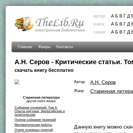
автор:
А
Б
В
Г
Д
книга:
А
Б
В
Г
Д
серия:
А
Б
В
Г
Д
Главная
Жанры
Контакты
А.Н. Серов - Критические статьи. То
скачать книгу бесплатно
Автор:
А.Н. Серов
Жанр:
Старинная литера
Старинная литература
другие книги жанра:
Собрание сочинений. Том II.
Опыты научные, философские и
политические
Полное собрание творений
Математические работы
Данную книгу можно ска
Очерк основных понятий