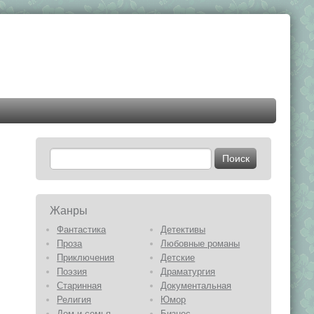
Жанры
Фантастика
Детективы
Проза
Любовные романы
Приключения
Детские
Поэзия
Драматургия
Старинная
Документальная
Религия
Юмор
Дом и семья
Бизнес