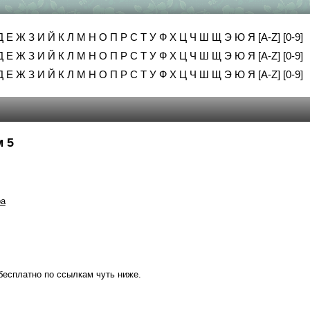
Д
Е
Ж
З
И
Й
К
Л
М
Н
О
П
Р
С
Т
У
Ф
Х
Ц
Ч
Ш
Щ
Э
Ю
Я
[A-Z]
[0-9]
Д
Е
Ж
З
И
Й
К
Л
М
Н
О
П
Р
С
Т
У
Ф
Х
Ц
Ч
Ш
Щ
Э
Ю
Я
[A-Z]
[0-9]
Д
Е
Ж
З
И
Й
К
Л
М
Н
О
П
Р
С
Т
У
Ф
Х
Ц
Ч
Ш
Щ
Э
Ю
Я
[A-Z]
[0-9]
м 5
ра
бесплатно по ссылкам чуть ниже.