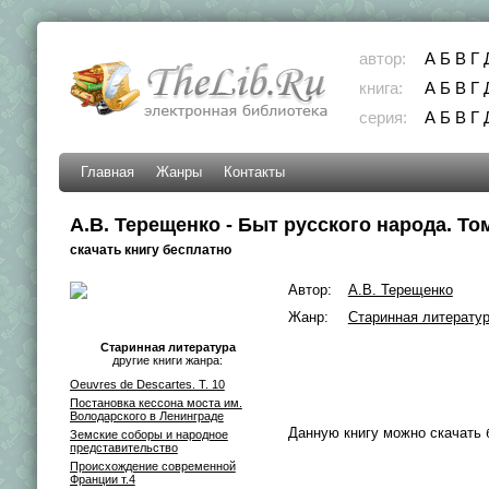
автор:
А
Б
В
Г
книга:
А
Б
В
Г
серия:
А
Б
В
Г
Главная
Жанры
Контакты
А.В. Терещенко - Быт русского народа. То
скачать книгу бесплатно
Автор:
А.В. Терещенко
Жанр:
Старинная литерату
Старинная литература
другие книги жанра:
Oeuvres de Descartes. T. 10
Постановка кессона моста им.
Володарского в Ленинграде
Данную книгу можно скачать 
Земские соборы и народное
представительство
Происхождение современной
Франции т.4