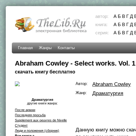
автор:
А
Б
В
Г
Д
книга:
А
Б
В
Г
Д
серия:
А
Б
В
Г
Д
Главная
Жанры
Контакты
Abraham Cowley - Select works. Vol. 1
скачать книгу бесплатно
Автор:
Abraham Cowley
Жанр:
Драматургия
Драматургия
другие книги жанра:
После армии
Последняя просьба
Supplement aux oeuvres de Nivelle
Студент
Данную книгу можно ска
Люди и положения (сборник)
Все книги »