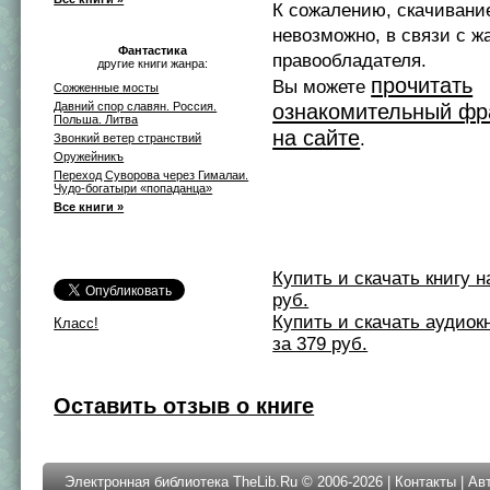
К сожалению, скачивани
невозможно, в связи с ж
Фантастика
правообладателя.
другие книги жанра:
прочитать
Вы можете
Сожженные мосты
Давний спор славян. Россия.
ознакомительный фр
Польша. Литва
на сайте
.
Звонкий ветер странствий
Оружейникъ
Переход Суворова через Гималаи.
Чудо-богатыри «попаданца»
Все книги »
Купить и скачать книгу на 
руб.
Купить и скачать аудиокни
Класс!
за 379 руб.
Оставить отзыв о книге
Электронная библиотека TheLib.Ru © 2006-2026 |
Контакты
|
Ав