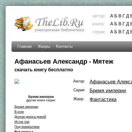
автор:
А
Б
В
Г
Д
книга:
А
Б
В
Г
Д
серия:
А
Б
В
Г
Д
Главная
Жанры
Контакты
Афанасьев Александр - Мятеж
скачать книгу бесплатно
Автор:
Афанасьев Алекс
Серия:
Бремя империи
Бремя империи
Жанр:
Фантастика
другие книги серии:
Бремя империи
В огне
Долгая дорога домой
Исток зла
Под прикрытием
Все книги »