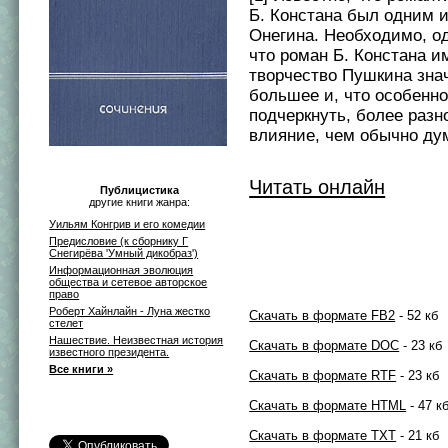
Б. Констана был одним и
Онегина. Необходимо, од
что роман Б. Констана и
творчество Пушкина зна
большее и, что особенн
подчеркнуть, более разн
влияние, чем обычно дум
Читать онлайн
Публицистика
другие книги жанра:
Уильям Конгрив и его комедии
Предиcловие (к сборнику Г
Снегирёва 'Умный дикобраз')
Информационная эволюция
общества и сетевое авторское
право
Роберт Хайнлайн - Луна жестко
Скачать в формате FB2
- 52 кб
стелет
Нашествие. Неизвестная история
Скачать в формате DOC
- 23 кб
известного президента.
Все книги »
Скачать в формате RTF
- 23 кб
Скачать в формате HTML
- 47 к
Скачать в формате TXT
- 21 кб