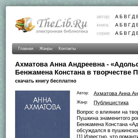
автор:
А
Б
В
Г
Д
книга:
А
Б
В
Г
Д
серия:
А
Б
В
Г
Д
Главная
Жанры
Контакты
Ахматова Анна Андреевна - «Адоль
Бенжамена Констана в творчестве 
скачать книгу бесплатно
Автор:
Ахматова Анна А
Жанр:
Публицистика
Вопрос о влиянии на тво
Пушкина знаменитого р
Бенжамена Констана «А
обсуждался в пушкинско
[1] Известно, что романт