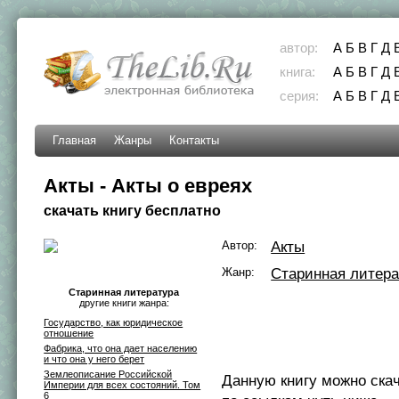
автор:
А
Б
В
Г
Д
книга:
А
Б
В
Г
Д
серия:
А
Б
В
Г
Д
Главная
Жанры
Контакты
Акты - Акты о евреях
скачать книгу бесплатно
Автор:
Акты
Жанр:
Старинная литера
Старинная литература
другие книги жанра:
Государство, как юридическое
отношение
Фабрика, что она дает населению
и что она у него берет
Землеописание Российской
Данную книгу можно ска
Империи для всех состояний. Том
6