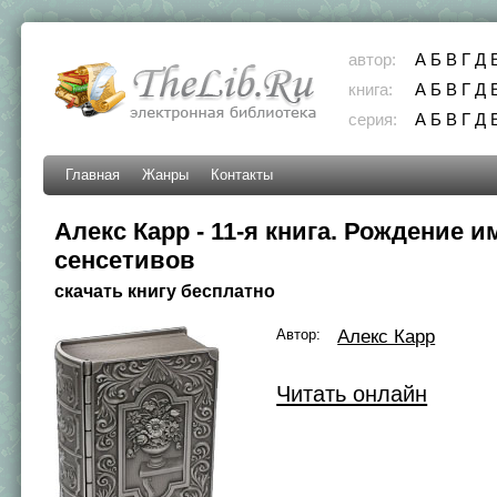
автор:
А
Б
В
Г
Д
книга:
А
Б
В
Г
Д
серия:
А
Б
В
Г
Д
Главная
Жанры
Контакты
Алекс Карр - 11-я книга. Рождение 
сенсетивов
скачать книгу бесплатно
Автор:
Алекс Карр
Читать онлайн