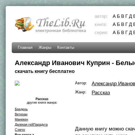
автор:
А
Б
В
Г
Д
книга:
А
Б
В
Г
Д
серия:
А
Б
В
Г
Д
Главная
Жанры
Контакты
Александр Иванович Куприн - Белы
скачать книгу бесплатно
Автор:
Александр Ивано
Жанр:
Рассказ
Рассказ
другие книги жанра:
Бредень
Ветеран
Манекен
Далекая гейПарадуга
Данную книгу можно ска
Сэмчо
Все книги »