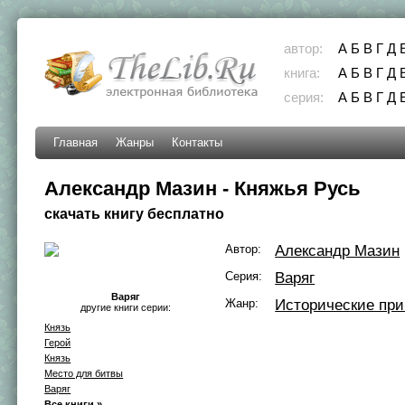
автор:
А
Б
В
Г
Д
книга:
А
Б
В
Г
Д
серия:
А
Б
В
Г
Д
Главная
Жанры
Контакты
Александр Мазин - Княжья Русь
скачать книгу бесплатно
Автор:
Александр Мазин
Серия:
Варяг
Варяг
Жанр:
Исторические пр
другие книги серии:
Князь
Герой
Князь
Место для битвы
Варяг
Все книги »