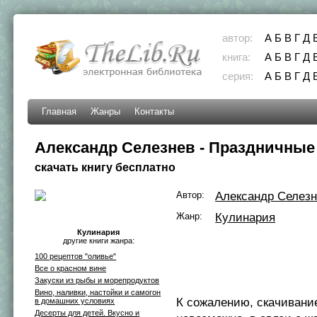
автор:
А
Б
В
Г
Д
книга:
А
Б
В
Г
Д
серия:
А
Б
В
Г
Д
Главная
Жанры
Контакты
Александр Селезнев - Праздничные
скачать книгу бесплатно
Автор:
Александр Селез
Жанр:
Кулинария
Кулинария
другие книги жанра:
100 рецептов "оливье"
Все о красном вине
Закуски из рыбы и морепродуктов
Вино, наливки, настойки и самогон
К сожалению, скачивани
в домашних условиях
Десерты для детей. Вкусно и