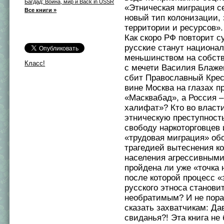
Багдад: Война, мир и Back in USSR
«Этническая миграция се
Все книги »
новый тип колонизации, 
территории и ресурсов».
Как скоро РФ повторит с
русские станут национа
меньшинством на собств
Класс!
с мечети Василия Блаже
сбит Православный Крес
вине Москва на глазах п
«Масквабад», а Россия –
халифат»? Кто во власт
этническую преступность
свободу наркоторговцев 
«трудовая миграция» об
трагедией вытеснения ко
населения агрессивными
пройдена ли уже «точка 
после которой процесс 
русского этноса станови
необратимым? И не пора
сказать захватчикам: Да
свиданья?! Эта книга не