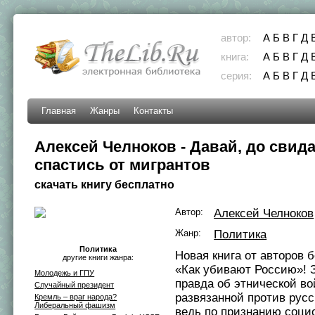
автор:
А
Б
В
Г
Д
книга:
А
Б
В
Г
Д
серия:
А
Б
В
Г
Д
Главная
Жанры
Контакты
Алексей Челноков - Давай, до свида
спастись от мигрантов
скачать книгу бесплатно
Автор:
Алексей Челноков
Жанр:
Политика
Политика
Новая книга от авторов 
другие книги жанра:
«Как убивают Россию»! 
Молодежь и ГПУ
правда об этнической во
Случайный президент
развязанной против русс
Кремль – враг народа?
Либеральный фашизм
ведь по признанию соци