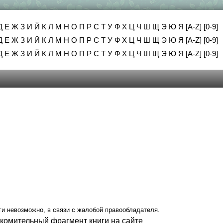
Д
Е
Ж
З
И
Й
К
Л
М
Н
О
П
Р
С
Т
У
Ф
Х
Ц
Ч
Ш
Щ
Э
Ю
Я
[A-Z]
[0-9]
Д
Е
Ж
З
И
Й
К
Л
М
Н
О
П
Р
С
Т
У
Ф
Х
Ц
Ч
Ш
Щ
Э
Ю
Я
[A-Z]
[0-9]
Д
Е
Ж
З
И
Й
К
Л
М
Н
О
П
Р
С
Т
У
Ф
Х
Ц
Ч
Ш
Щ
Э
Ю
Я
[A-Z]
[0-9]
ги невозможно, в связи с жалобой правообладателя.
акомительный фрагмент книги на сайте
.