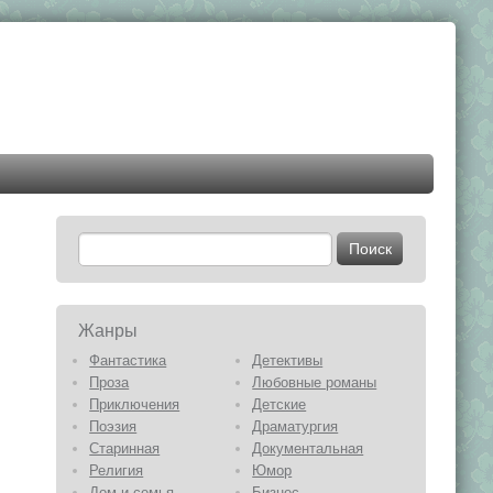
Жанры
Фантастика
Детективы
Проза
Любовные романы
Приключения
Детские
Поэзия
Драматургия
Старинная
Документальная
Религия
Юмор
Дом и семья
Бизнес