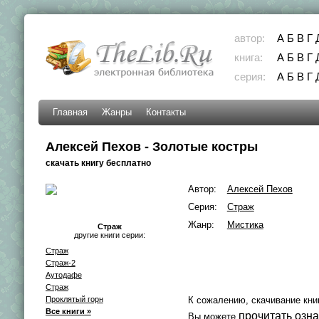
автор:
А
Б
В
Г
книга:
А
Б
В
Г
серия:
А
Б
В
Г
Главная
Жанры
Контакты
Алексей Пехов - Золотые костры
скачать книгу бесплатно
Автор:
Алексей Пехов
Серия:
Страж
Жанр:
Мистика
Страж
другие книги серии:
Страж
Страж-2
Аутодафе
Страж
Проклятый горн
К сожалению, скачивание кни
Все книги »
прочитать озн
Вы можете