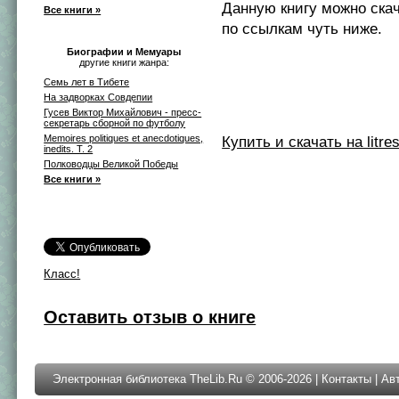
Данную книгу можно ска
Все книги »
по ссылкам чуть ниже.
Биографии и Мемуары
другие книги жанра:
Семь лет в Тибете
На задворках Cовдепии
Гусев Виктор Михайлович - пресс-
секретарь сборной по футболу
Memoires politiques et anecdotiques,
Купить и скачать на litres
inedits. T. 2
Полководцы Великой Победы
Все книги »
Класс!
Оставить отзыв о книге
Электронная библиотека TheLib.Ru © 2006-2026 |
Контакты
|
Ав