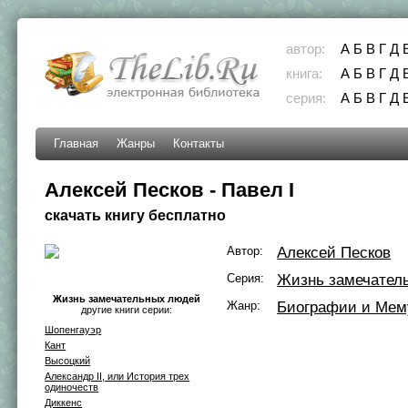
автор:
А
Б
В
Г
Д
книга:
А
Б
В
Г
Д
серия:
А
Б
В
Г
Д
Главная
Жанры
Контакты
Алексей Песков - Павел I
скачать книгу бесплатно
Автор:
Алексей Песков
Серия:
Жизнь замечател
Жизнь замечательных людей
Жанр:
Биографии и Мем
другие книги серии:
Шопенгауэр
Кант
Высоцкий
Александр II, или История трех
одиночеств
Диккенс